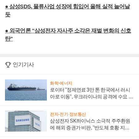
● 삼성SDS, 물류사업 성장에 힘입어 올해 실적 늘어날
듯
● 외국언론 "삼성전자 자사주 소각은 재벌 변화의 신호
탄"
인기기사
화학·에너지
로이터 "정제연료 3만 톤 한국에서 러시
아로 이동", 우크라이나의 공격에 수요 늘
어
전자·전기·정보통신
삼성전자 SK하이닉스 소극적 주주환원
에 해외 증권가 비판, "반도체 호황 지속
성 의문"