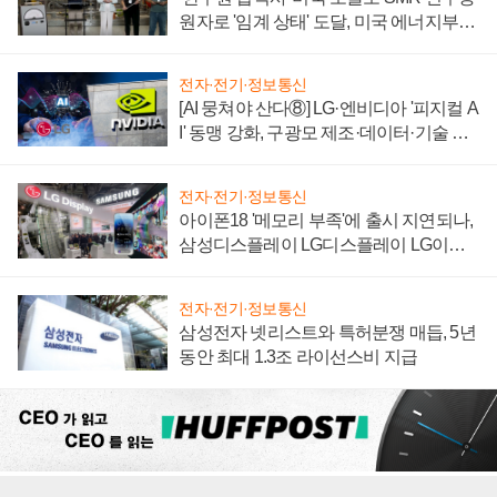
원자로 '임계 상태' 도달, 미국 에너지부
"중요한 이정표"
전자·전기·정보통신
[AI 뭉쳐야 산다⑧] LG·엔비디아 '피지컬 A
I' 동맹 강화, 구광모 제조·데이터·기술 결
집해 종합 로보틱스 기업으로
전자·전기·정보통신
아이폰18 '메모리 부족'에 출시 지연되나,
삼성디스플레이 LG디스플레이 LG이노
텍 '탈애플' 수익 다각화 속도
전자·전기·정보통신
삼성전자 넷리스트와 특허분쟁 매듭, 5년
동안 최대 1.3조 라이선스비 지급