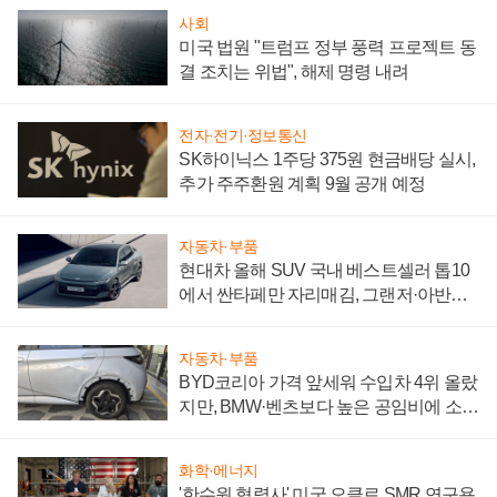
사회
미국 법원 "트럼프 정부 풍력 프로젝트 동
결 조치는 위법", 해제 명령 내려
전자·전기·정보통신
SK하이닉스 1주당 375원 현금배당 실시,
추가 주주환원 계획 9월 공개 예정
자동차·부품
현대차 올해 SUV 국내 베스트셀러 톱10
에서 싼타페만 자리매김, 그랜저·아반떼
'세단 쌍끌이'로 내수 방어
자동차·부품
BYD코리아 가격 앞세워 수입차 4위 올랐
지만, BMW·벤츠보다 높은 공임비에 소비
자 불만 폭발
화학·에너지
'한수원 협력사' 미국 오클로 SMR 연구용