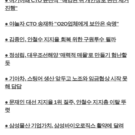
● 여기어때 CTO 윤진석 “해킹된 뒤 개인정보 완전 제거
진행"
● 야놀자 CTO 송재하 "O2O업체에게 보안은 숙명"
● 김종인, 안철수 지지율 회복 위한 구원투수 될까
● 정성립, 대우조선해양 '매력적 매물'로 만들기 험난할
듯
● 기아차, 스팅어 생산 앞두고 노조와 임금협상 시작 못
해 답답
● 문재인 대선 지지율 1위 질주, 안철수 지지층 이탈 뚜
렷
● 삼성물산 기업가치, 삼성바이오로직스 활약에 달려