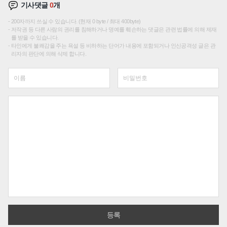
기사댓글
0
개
200자까지 쓰실 수 있습니다. (현재 0 byte / 최대 400byte)
저작권 등 다른 사람의 권리를 침해하거나 명예를 훼손하는 댓글은 관련 법률에 의해 제재
를 받을 수 있습니다.
타인에게 불쾌감을 주는 욕설 등 비하하는 단어가 내용에 포함되거나 인신공격성 글은 관
리자의 판단에 의해 삭제 합니다.