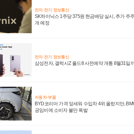
전자·전기·정보통신
SK하이닉스 1주당 375원 현금배당 실시, 추가 주
개 예정
전자·전기·정보통신
삼성전자, 갤럭시Z 폴드8 사전예약 개통 8월31일
자동차·부품
BYD코리아 가격 앞세워 수입차 4위 올랐지만, B
공임비에 소비자 불만 폭발