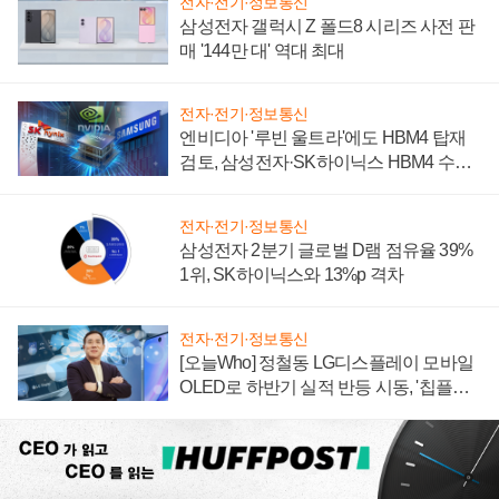
전자·전기·정보통신
삼성전자 갤럭시 Z 폴드8 시리즈 사전 판
매 '144만 대' 역대 최대
전자·전기·정보통신
엔비디아 '루빈 울트라'에도 HBM4 탑재
검토, 삼성전자·SK하이닉스 HBM4 수율
에 주도권 갈린다
전자·전기·정보통신
삼성전자 2분기 글로벌 D램 점유율 39%
1위, SK하이닉스와 13%p 격차
전자·전기·정보통신
[오늘Who] 정철동 LG디스플레이 모바일
OLED로 하반기 실적 반등 시동, '칩플레
이션'에 가격 인하 압박은 부담