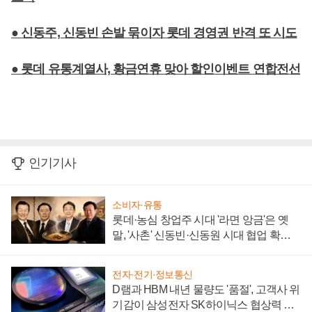
● 신동주, 신동빈 손발 묶이자 롯데 경영권 반격 또 시도
● 롯데 유통계열사, 황금연휴 맞아 할인이벤트 연합전선
인기기사
소비자·유통
롯데·농심 창업주 시대 '라면 앙금'은 옛
말, '사촌' 신동빈·신동원 시대 협업 확대
일로
전자·전기·정보통신
D램과 HBM 내년 물량도 '품절', 고객사 위
기감이 삼성전자 SK하이닉스 협상력 더