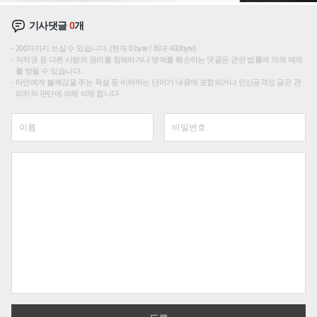
기사댓글
0
개
200자까지 쓰실 수 있습니다. (현재 0 byte / 최대 400byte)
저작권 등 다른 사람의 권리를 침해하거나 명예를 훼손하는 댓글은 관련 법률에 의해 제재
를 받을 수 있습니다.
타인에게 불쾌감을 주는 욕설 등 비하하는 단어가 내용에 포함되거나 인신공격성 글은 관
리자의 판단에 의해 삭제 합니다.