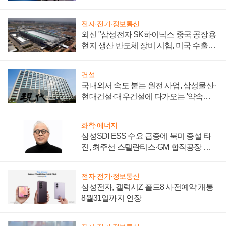
키워
전자·전기·정보통신
외신 "삼성전자 SK하이닉스 중국 공장용
현지 생산 반도체 장비 시험, 미국 수출통
제 대비"
건설
국내외서 속도 붙는 원전 사업, 삼성물산·
현대건설·대우건설에 다가오는 '약속의
시간'
화학·에너지
삼성SDI ESS 수요 급증에 북미 증설 타
진, 최주선 스텔란티스·GM 합작공장 건
설 재추진하나
전자·전기·정보통신
삼성전자, 갤럭시Z 폴드8 사전예약 개통
8월31일까지 연장