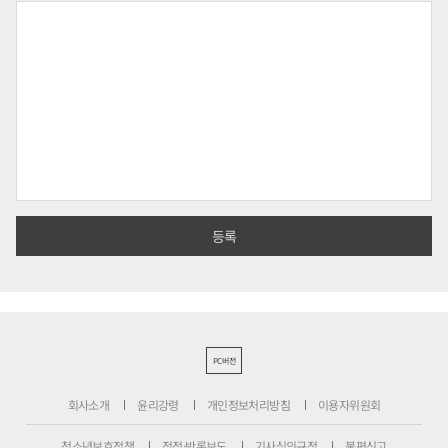
PC버전
회사소개
윤리강령
개인정보처리방침
이용자위원회
청소년보호정책
정정·반론보도
기사심의규정
불편신고