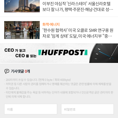
이부진 야심작 '신라스테이' 서울신라호텔
보다 잘 나가, 평택·주문진·해남·건대로 성
장판 더 넓힌다
화학·에너지
'한수원 협력사' 미국 오클로 SMR 연구용 원
자로 '임계 상태' 도달, 미국 에너지부 "중요
한 이정표"
기사댓글
0
개
200자까지 쓰실 수 있습니다. (현재 0 byte / 최대 400byte)
저작권 등 다른 사람의 권리를 침해하거나 명예를 훼손하는 댓글은 관련 법률에 의해 제재를 받을
수 있습니다.
타인에게 불쾌감을 주는 욕설 등 비하하는 단어가 내용에 포함되거나 인신공격성 글은 관리자의 판
단에 의해 삭제 합니다.