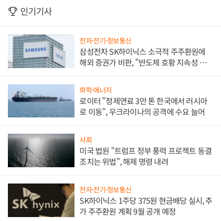
인기기사
전자·전기·정보통신
삼성전자 SK하이닉스 소극적 주주환원에
해외 증권가 비판, "반도체 호황 지속성 의
문"
화학·에너지
로이터 "정제연료 3만 톤 한국에서 러시아
로 이동", 우크라이나의 공격에 수요 늘어
사회
미국 법원 "트럼프 정부 풍력 프로젝트 동결
조치는 위법", 해제 명령 내려
전자·전기·정보통신
SK하이닉스 1주당 375원 현금배당 실시, 추
가 주주환원 계획 9월 공개 예정