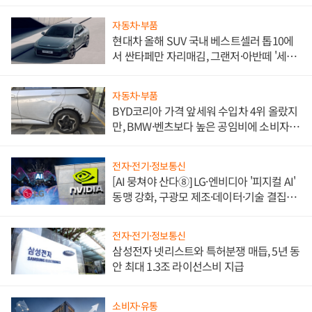
자동차·부품
현대차 올해 SUV 국내 베스트셀러 톱10에
서 싼타페만 자리매김, 그랜저·아반떼 '세단
쌍끌이'로 내수 방어
자동차·부품
BYD코리아 가격 앞세워 수입차 4위 올랐지
만, BMW·벤츠보다 높은 공임비에 소비자
불만 폭발
전자·전기·정보통신
[AI 뭉쳐야 산다⑧] LG·엔비디아 '피지컬 AI'
동맹 강화, 구광모 제조·데이터·기술 결집
해 종합 로보틱스 기업으로
전자·전기·정보통신
삼성전자 넷리스트와 특허분쟁 매듭, 5년 동
안 최대 1.3조 라이선스비 지급
소비자·유통