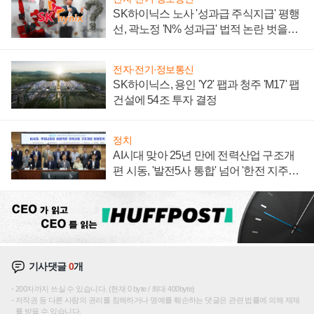
SK하이닉스 노사 '성과급 주식지급' 평행
선, 곽노정 'N% 성과급' 법적 논란 벗을지
주목
전자·전기·정보통신
SK하이닉스, 용인 'Y2' 팹과 청주 'M17' 팹
건설에 54조 투자 결정
정치
AI시대 맞아 25년 만에 전력산업 구조개
편 시동, '발전5사 통합' 넘어 '한전 지주사'
재편론도
기사댓글
0
개
200자까지 쓰실 수 있습니다. (현재 0 byte / 최대 400byte)
저작권 등 다른 사람의 권리를 침해하거나 명예를 훼손하는 댓글은 관련 법률에 의해 제재
를 받을 수 있습니다.