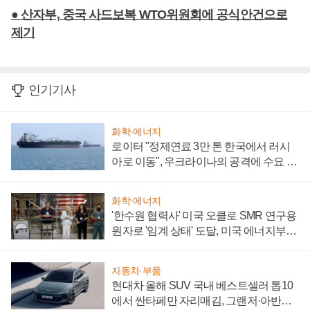
● 산자부, 중국 사드보복 WTO위원회에 공식안건으로
제기
인기기사
화학·에너지
로이터 "정제연료 3만 톤 한국에서 러시
아로 이동", 우크라이나의 공격에 수요 늘
어
화학·에너지
'한수원 협력사' 미국 오클로 SMR 연구용
원자로 '임계 상태' 도달, 미국 에너지부
"중요한 이정표"
자동차·부품
현대차 올해 SUV 국내 베스트셀러 톱10
에서 싼타페만 자리매김, 그랜저·아반떼