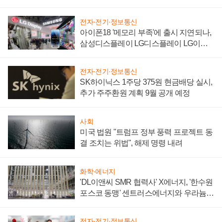
'세단 쌍끌이'로 내수 방어
전자·전기·정보통신
아이폰18 '메모리 부족'에 출시 지연되나,
삼성디스플레이 LG디스플레이 LG이노
텍 '탈애플' 수익 다각화 속도
전자·전기·정보통신
SK하이닉스 1주당 375원 현금배당 실시,
추가 주주환원 계획 9월 공개 예정
사회
미국 법원 "트럼프 정부 풍력 프로젝트 동
결 조치는 위법", 해제 명령 내려
화학·에너지
'DL이앤씨 SMR 협력사' X에너지, '한수원
포스코 동맹' 센트러스에너지와 우라늄
계약 체결
전자·전기·정보통신