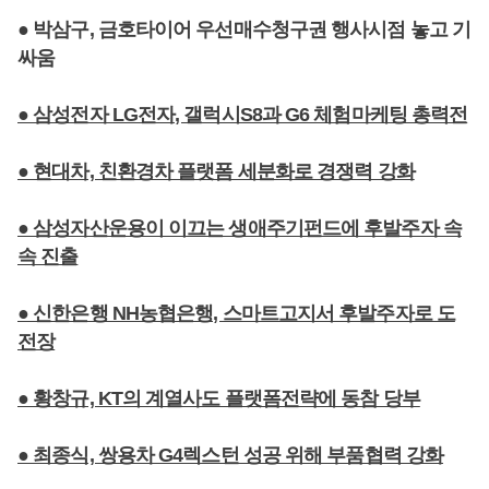
● 박삼구, 금호타이어 우선매수청구권 행사시점 놓고 기
싸움
● 삼성전자 LG전자, 갤럭시S8과 G6 체험마케팅 총력전
● 현대차, 친환경차 플랫폼 세분화로 경쟁력 강화
● 삼성자산운용이 이끄는 생애주기펀드에 후발주자 속
속 진출
● 신한은행 NH농협은행, 스마트고지서 후발주자로 도
전장
● 황창규, KT의 계열사도 플랫폼전략에 동참 당부
● 최종식, 쌍용차 G4렉스턴 성공 위해 부품협력 강화