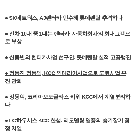
● SK네트웍스, AJ렌터카 인수해 롯데렌탈 추격하나
● 신차 10대 중 1대는 렌터카, 자동차회사의 최대고객
으
로 부상
● 신동빈의 렌터카사업 선구안, 롯데렌탈 실적 고공행진
● 정몽진 정몽익, KCC 인테리어사업으로 도료사업 부
진 만회
● 정몽익, 코리아오토글라스 키워 KCC에서 계열분리하
나
● LG하우시스 KCC 한샘, 리모델링 열풍의 승기잡기 경
쟁 치열