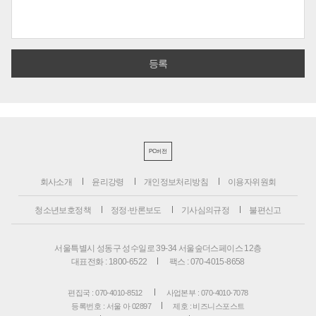
PC버전
회사소개
윤리강령
개인정보처리방침
이용자위원회
청소년보호정책
정정·반론보도
기사심의규정
불편신고
서울특별시 성동구 성수일로 39-34 서울숲더스페이스 12층
대표전화 : 1800-6522
팩스 : 070-4015-8658
편집국 : 070-4010-8512
사업본부 : 070-4010-7078
등록번호 : 서울 아 02897
제호 : 비즈니스포스트