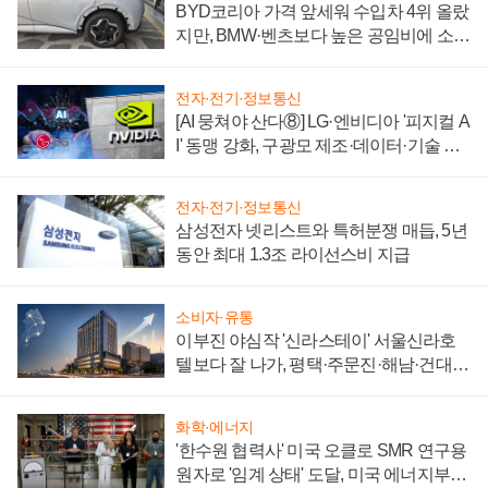
BYD코리아 가격 앞세워 수입차 4위 올랐
지만, BMW·벤츠보다 높은 공임비에 소비
자 불만 폭발
전자·전기·정보통신
[AI 뭉쳐야 산다⑧] LG·엔비디아 '피지컬 A
I' 동맹 강화, 구광모 제조·데이터·기술 결
집해 종합 로보틱스 기업으로
전자·전기·정보통신
삼성전자 넷리스트와 특허분쟁 매듭, 5년
동안 최대 1.3조 라이선스비 지급
소비자·유통
이부진 야심작 '신라스테이' 서울신라호
텔보다 잘 나가, 평택·주문진·해남·건대로
성장판 더 넓힌다
화학·에너지
'한수원 협력사' 미국 오클로 SMR 연구용
원자로 '임계 상태' 도달, 미국 에너지부