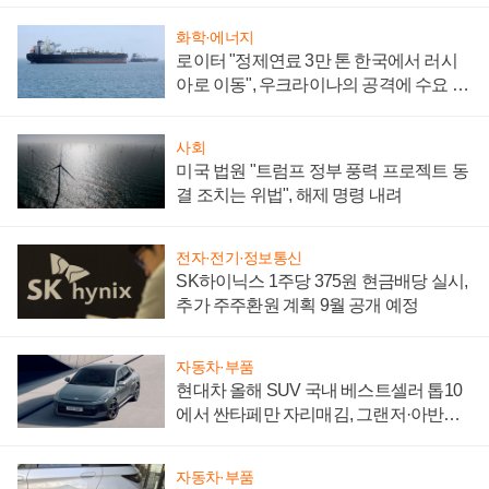
화학·에너지
로이터 "정제연료 3만 톤 한국에서 러시
아로 이동", 우크라이나의 공격에 수요 늘
어
사회
미국 법원 "트럼프 정부 풍력 프로젝트 동
결 조치는 위법", 해제 명령 내려
전자·전기·정보통신
SK하이닉스 1주당 375원 현금배당 실시,
추가 주주환원 계획 9월 공개 예정
자동차·부품
현대차 올해 SUV 국내 베스트셀러 톱10
에서 싼타페만 자리매김, 그랜저·아반떼
'세단 쌍끌이'로 내수 방어
자동차·부품