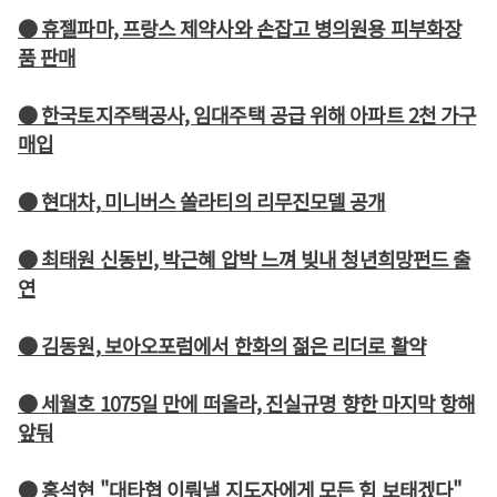
● 휴젤파마, 프랑스 제약사와 손잡고 병의원용 피부화장
품 판매
● 한국토지주택공사, 임대주택 공급 위해 아파트 2천 가구
매입
● 현대차, 미니버스 쏠라티의 리무진모델 공개
● 최태원 신동빈, 박근혜 압박 느껴 빚내 청년희망펀드 출
연
● 김동원, 보아오포럼에서 한화의 젊은 리더로 활약
● 세월호 1075일 만에 떠올라, 진실규명 향한 마지막 항해
앞둬
● 홍석현 "대타협 이뤄낼 지도자에게 모든 힘 보태겠다"