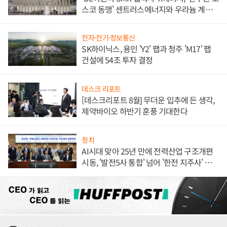
스코 동맹' 센트러스에너지와 우라늄 계약
체결
전자·전기·정보통신
SK하이닉스, 용인 'Y2' 팹과 청주 'M17' 팹
건설에 54조 투자 결정
데스크 리포트
[데스크리포트 8월] 무더운 입추에 든 생각,
제약바이오 하반기 훈풍 기대한다
정치
AI시대 맞아 25년 만에 전력산업 구조개편
시동, '발전5사 통합' 넘어 '한전 지주사' 재편
론도