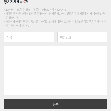
기사댓글
0
개
200자까지 쓰실 수 있습니다. (현재 0 byte / 최대 400byte)
저작권 등 다른 사람의 권리를 침해하거나 명예를 훼손하는 댓글은 관련 법률에 의해 제재를 받을
수 있습니다.
타인에게 불쾌감을 주는 욕설 등 비하하는 단어가 내용에 포함되거나 인신공격성 글은 관리자의 판
단에 의해 삭제 합니다.