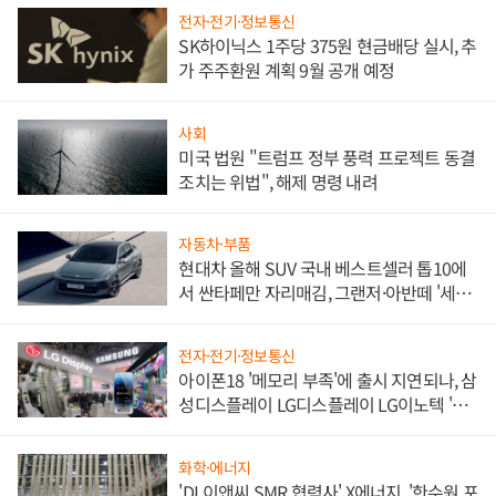
전자·전기·정보통신
SK하이닉스 1주당 375원 현금배당 실시, 추
가 주주환원 계획 9월 공개 예정
사회
미국 법원 "트럼프 정부 풍력 프로젝트 동결
조치는 위법", 해제 명령 내려
자동차·부품
현대차 올해 SUV 국내 베스트셀러 톱10에
서 싼타페만 자리매김, 그랜저·아반떼 '세단
쌍끌이'로 내수 방어
전자·전기·정보통신
아이폰18 '메모리 부족'에 출시 지연되나, 삼
성디스플레이 LG디스플레이 LG이노텍 '탈
애플' 수익 다각화 속도
화학·에너지
'DL이앤씨 SMR 협력사' X에너지, '한수원 포