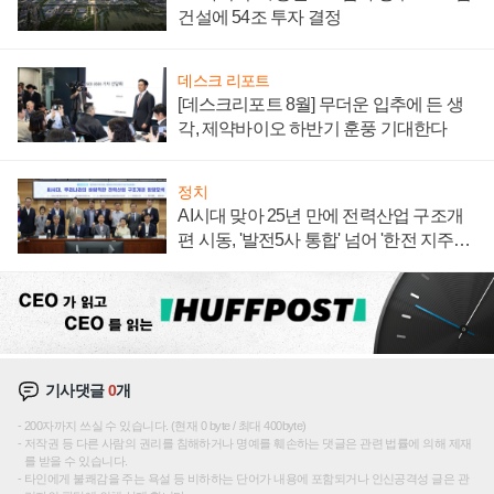
건설에 54조 투자 결정
데스크 리포트
[데스크리포트 8월] 무더운 입추에 든 생
각, 제약바이오 하반기 훈풍 기대한다
정치
AI시대 맞아 25년 만에 전력산업 구조개
편 시동, '발전5사 통합' 넘어 '한전 지주사'
재편론도
기사댓글
0
개
200자까지 쓰실 수 있습니다. (현재 0 byte / 최대 400byte)
저작권 등 다른 사람의 권리를 침해하거나 명예를 훼손하는 댓글은 관련 법률에 의해 제재
를 받을 수 있습니다.
타인에게 불쾌감을 주는 욕설 등 비하하는 단어가 내용에 포함되거나 인신공격성 글은 관