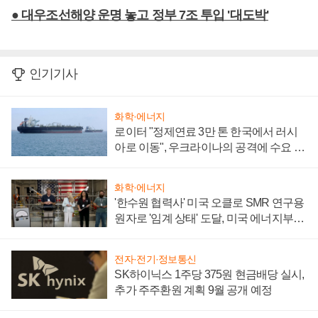
● 대우조선해양 운명 놓고 정부 7조 투입 '대도박'
인기기사
화학·에너지
로이터 "정제연료 3만 톤 한국에서 러시
아로 이동", 우크라이나의 공격에 수요 늘
어
화학·에너지
'한수원 협력사' 미국 오클로 SMR 연구용
원자로 '임계 상태' 도달, 미국 에너지부
"중요한 이정표"
전자·전기·정보통신
SK하이닉스 1주당 375원 현금배당 실시,
추가 주주환원 계획 9월 공개 예정