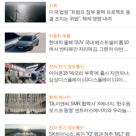
사회
미국 법원 "트럼프 정부 풍력 프로젝트 동
결 조치는 위법", 해제 명령 내려
자동차·부품
현대차 올해 SUV 국내 베스트셀러 톱10
에서 싼타페만 자리매김, 그랜저·아반떼
'세단 쌍끌이'로 내수 방어
전자·전기·정보통신
아이폰18 '메모리 부족'에 출시 지연되나,
삼성디스플레이 LG디스플레이 LG이노
텍 '탈애플' 수익 다각화 속도
화학·에너지
'DL이앤씨 SMR 협력사' X에너지, '한수원
포스코 동맹' 센트러스에너지와 우라늄
계약 체결
전자·전기·정보통신
SK하이닉스, 용인 'Y2' 팹과 청주 'M17' 팹