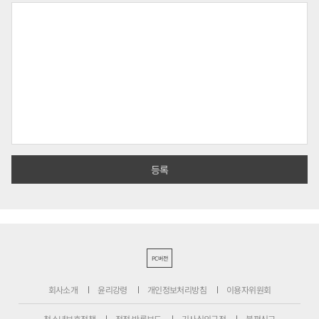
PC버전
회사소개
윤리강령
개인정보처리방침
이용자위원회
청소년보호정책
정정·반론보도
기사심의규정
불편신고