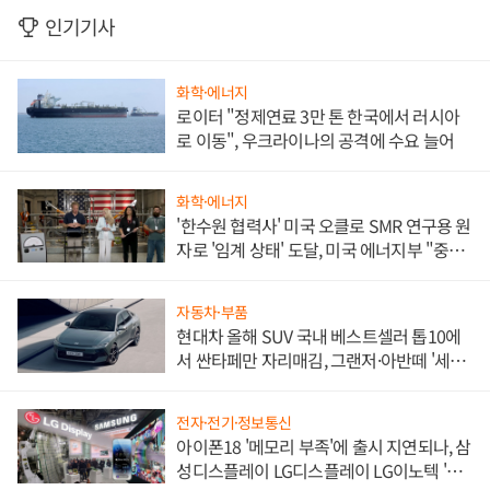
인기기사
화학·에너지
로이터 "정제연료 3만 톤 한국에서 러시아
로 이동", 우크라이나의 공격에 수요 늘어
화학·에너지
'한수원 협력사' 미국 오클로 SMR 연구용 원
자로 '임계 상태' 도달, 미국 에너지부 "중요
한 이정표"
자동차·부품
현대차 올해 SUV 국내 베스트셀러 톱10에
서 싼타페만 자리매김, 그랜저·아반떼 '세단
쌍끌이'로 내수 방어
전자·전기·정보통신
아이폰18 '메모리 부족'에 출시 지연되나, 삼
성디스플레이 LG디스플레이 LG이노텍 '탈