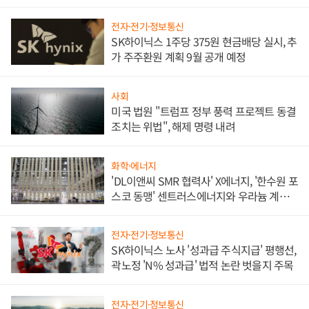
애플' 수익 다각화 속도
전자·전기·정보통신
SK하이닉스 1주당 375원 현금배당 실시, 추
가 주주환원 계획 9월 공개 예정
사회
미국 법원 "트럼프 정부 풍력 프로젝트 동결
조치는 위법", 해제 명령 내려
화학·에너지
'DL이앤씨 SMR 협력사' X에너지, '한수원 포
스코 동맹' 센트러스에너지와 우라늄 계약
체결
전자·전기·정보통신
SK하이닉스 노사 '성과급 주식지급' 평행선,
곽노정 'N% 성과급' 법적 논란 벗을지 주목
전자·전기·정보통신