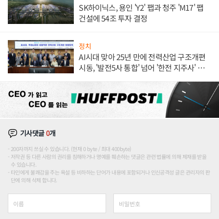
SK하이닉스, 용인 'Y2' 팹과 청주 'M17' 팹
건설에 54조 투자 결정
정치
AI시대 맞아 25년 만에 전력산업 구조개편
시동, '발전5사 통합' 넘어 '한전 지주사' 재편
론도
기사댓글
0
개
200자까지 쓰실 수 있습니다. (현재 0 byte / 최대 400byte)
저작권 등 다른 사람의 권리를 침해하거나 명예를 훼손하는 댓글은 관련 법률에 의해 제재를 받을
수 있습니다.
타인에게 불쾌감을 주는 욕설 등 비하하는 단어가 내용에 포함되거나 인신공격성 글은 관리자의 판
단에 의해 삭제 합니다.