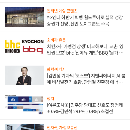
인터넷·게임·콘텐츠
YG엔터 하반기 빅뱅 월드투어로 실적 성장
증권가 전망, 신인 보이그룹도 주목
소비자·유통
치킨3사 '가맹점 상생' 비교해보니, 교촌 '영
업권 보호'·bhc '신메뉴 개발'·BBQ '원가 부
담'
화학·에너지
[김민정 기자의 '코스뽀'] 지엔씨에너지 AI 붐
에 비상발전기 호황, 안병철 친환경 에너지
발전전문기업 향한다
정치
[여론조사꽃] 민주당 당대표 선호도 정청래
30.5%·김민석 29.6%, 0.9%p 초접전
전자·전기·정보통신