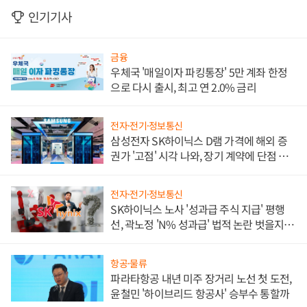
인기기사
금융
우체국 '매일이자 파킹통장' 5만 계좌 한정
으로 다시 출시, 최고 연 2.0% 금리
전자·전기·정보통신
삼성전자 SK하이닉스 D램 가격에 해외 증
권가 '고점' 시각 나와, 장기 계약에 단점 부
각
전자·전기·정보통신
SK하이닉스 노사 '성과급 주식 지급' 평행
선, 곽노정 'N% 성과급' 법적 논란 벗을지 주
목
항공·물류
파라타항공 내년 미주 장거리 노선 첫 도전,
윤철민 '하이브리드 항공사' 승부수 통할까