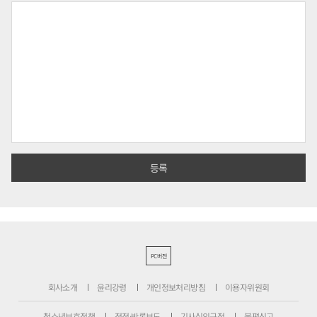
PC버전
회사소개
윤리강령
개인정보처리방침
이용자위원회
청소년보호정책
정정·반론보도
기사심의규정
불편신고