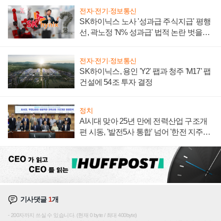
전자·전기·정보통신
SK하이닉스 노사 '성과급 주식지급' 평행
선, 곽노정 'N% 성과급' 법적 논란 벗을지
주목
전자·전기·정보통신
SK하이닉스, 용인 'Y2' 팹과 청주 'M17' 팹
건설에 54조 투자 결정
정치
AI시대 맞아 25년 만에 전력산업 구조개
편 시동, '발전5사 통합' 넘어 '한전 지주사'
재편론도
기사댓글
1
개
200자까지 쓰실 수 있습니다. (현재 0 byte / 최대 400byte)