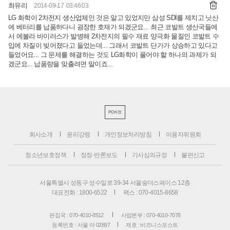
최유리
2014-09-17 03:46:03
LG 화학이 2차전지 생산업체인 것은 알고 있었지만 삼성 SDI를 제치고 닛산
에 베터리를 납품하다니 굉장한 호재가 되겠군요... 최근 코발트 생산국들에
서 에볼라 바이러스가 발병해 2차전지의 필수 재료 양극화 물질인 코발트 수
입에 차질이 빚어졌다고 들었는데... 그래서 코발트 단가가 상승하고 있다고
들었어요... 그 문제를 해결하는 것도 LG화학이 풀어야 할 하나의 과제가 되
겠군요... 납품량을 맞출려면 말이죠...
PC버전
회사소개
윤리강령
개인정보처리방침
이용자위원회
청소년보호정책
정정·반론보도
기사심의규정
불편신고
서울특별시 성동구 성수일로 39-34 서울숲더스페이스 12층
대표전화 : 1800-6522
팩스 : 070-4015-8658
편집국 : 070-4010-8512
사업본부 : 070-4010-7078
등록번호 : 서울 아 02897
제호 : 비즈니스포스트