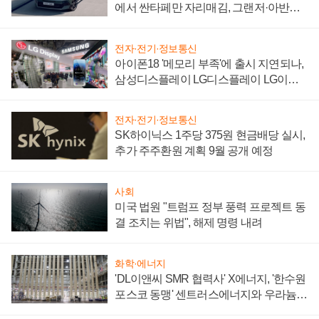
에서 싼타페만 자리매김, 그랜저·아반떼
'세단 쌍끌이'로 내수 방어
전자·전기·정보통신
아이폰18 '메모리 부족'에 출시 지연되나,
삼성디스플레이 LG디스플레이 LG이노
텍 '탈애플' 수익 다각화 속도
전자·전기·정보통신
SK하이닉스 1주당 375원 현금배당 실시,
추가 주주환원 계획 9월 공개 예정
사회
미국 법원 "트럼프 정부 풍력 프로젝트 동
결 조치는 위법", 해제 명령 내려
화학·에너지
'DL이앤씨 SMR 협력사' X에너지, '한수원
포스코 동맹' 센트러스에너지와 우라늄
계약 체결