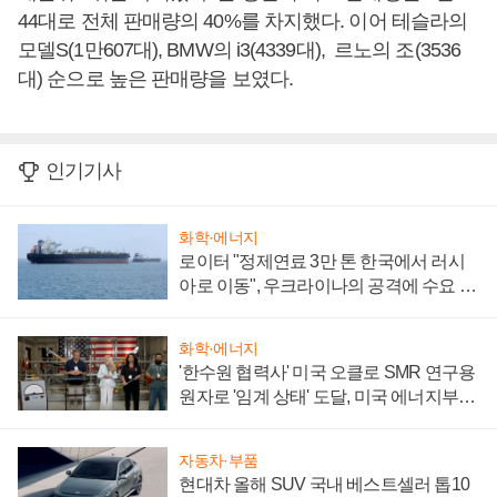
44대로 전체 판매량의 40%를 차지했다. 이어 테슬라의
모델S(1만607대), BMW의 i3(4339대), 르노의 조(3536
대) 순으로 높은 판매량을 보였다.
인기기사
화학·에너지
로이터 "정제연료 3만 톤 한국에서 러시
아로 이동", 우크라이나의 공격에 수요 늘
어
화학·에너지
'한수원 협력사' 미국 오클로 SMR 연구용
원자로 '임계 상태' 도달, 미국 에너지부
"중요한 이정표"
자동차·부품
현대차 올해 SUV 국내 베스트셀러 톱10