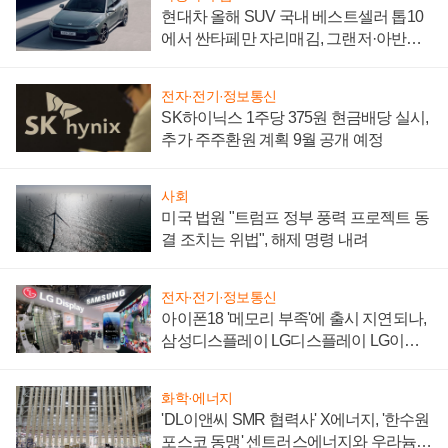
현대차 올해 SUV 국내 베스트셀러 톱10
에서 싼타페만 자리매김, 그랜저·아반떼
'세단 쌍끌이'로 내수 방어
전자·전기·정보통신
SK하이닉스 1주당 375원 현금배당 실시,
추가 주주환원 계획 9월 공개 예정
사회
미국 법원 "트럼프 정부 풍력 프로젝트 동
결 조치는 위법", 해제 명령 내려
전자·전기·정보통신
아이폰18 '메모리 부족'에 출시 지연되나,
삼성디스플레이 LG디스플레이 LG이노
텍 '탈애플' 수익 다각화 속도
화학·에너지
'DL이앤씨 SMR 협력사' X에너지, '한수원
포스코 동맹' 센트러스에너지와 우라늄