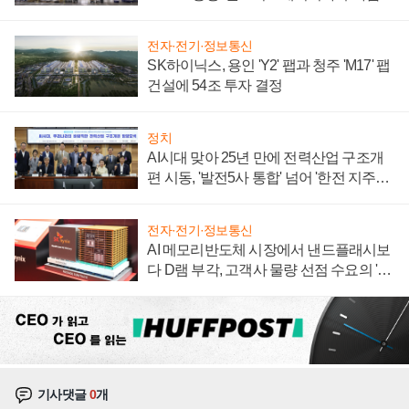
계약 체결
전자·전기·정보통신
SK하이닉스, 용인 'Y2' 팹과 청주 'M17' 팹
건설에 54조 투자 결정
정치
AI시대 맞아 25년 만에 전력산업 구조개
편 시동, '발전5사 통합' 넘어 '한전 지주사'
재편론도
전자·전기·정보통신
AI 메모리반도체 시장에서 낸드플래시보
다 D램 부각, 고객사 물량 선점 수요의 '우
선순위'
기사댓글
0
개