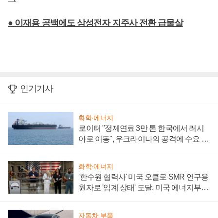
● 이재용 공백에도 삼성전자 지주사 전환 급물살
인기기사
화학·에너지
로이터 "정제연료 3만 톤 한국에서 러시
아로 이동", 우크라이나의 공격에 수요 늘
어
화학·에너지
'한수원 협력사' 미국 오클로 SMR 연구용
원자로 '임계 상태' 도달, 미국 에너지부
"중요한 이정표"
자동차·부품