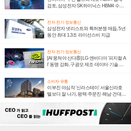
검토, 삼성전자·SK하이닉스 HBM4 수율
에 주도권 갈린다
전자·전기·정보통신
삼성전자 넷리스트와 특허분쟁 매듭, 5년
동안 최대 1.3조 라이선스비 지급
전자·전기·정보통신
[AI 뭉쳐야 산다⑧] LG·엔비디아 '피지컬 A
I' 동맹 강화, 구광모 제조·데이터·기술 결
집해 종합 로보틱스 기업으로
소비자·유통
이부진 야심작 '신라스테이' 서울신라호
텔보다 잘 나가, 평택·주문진·해남·건대로
성장판 더 넓힌다