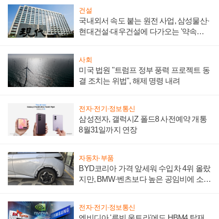
건설
국내외서 속도 붙는 원전 사업, 삼성물산·
현대건설·대우건설에 다가오는 '약속의
시간'
사회
미국 법원 "트럼프 정부 풍력 프로젝트 동
결 조치는 위법", 해제 명령 내려
전자·전기·정보통신
삼성전자, 갤럭시Z 폴드8 사전예약 개통
8월31일까지 연장
자동차·부품
BYD코리아 가격 앞세워 수입차 4위 올랐
지만, BMW·벤츠보다 높은 공임비에 소비
자 불만 폭발
전자·전기·정보통신
엔비디아 '루빈 울트라'에도 HBM4 탑재