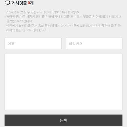
기사댓글
0
개
200자까지 쓰실 수 있습니다. (현재 0 byte / 최대 400byte)
저작권 등 다른 사람의 권리를 침해하거나 명예를 훼손하는 댓글은 관련 법률에 의해 제재
를 받을 수 있습니다.
타인에게 불쾌감을 주는 욕설 등 비하하는 단어가 내용에 포함되거나 인신공격성 글은 관
리자의 판단에 의해 삭제 합니다.