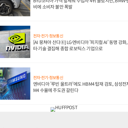
BYD코리아 가격 앞세워 수입차 4위 올랐지만, BMW
비에 소비자 불만 폭발
전자·전기·정보통신
[AI 뭉쳐야 산다⑧] LG·엔비디아 '피지컬 AI' 동맹 강
터·기술 결집해 종합 로보틱스 기업으로
전자·전기·정보통신
엔비디아 '루빈 울트라'에도 HBM4 탑재 검토, 삼성전
M4 수율에 주도권 갈린다