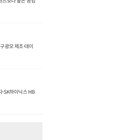
·벤츠보다 높은 공임
화, 구광모 제조·데이
자·SK하이닉스 HB