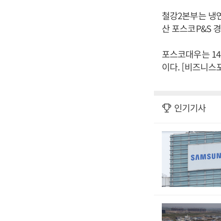
철강2본부는 냉연
산 포스코P&S 
포스코대우는 14일
이다. [비즈니스
인기기사