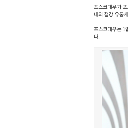
포스코대우가 포
내외 철강 유통
포스코대우는 1일
다.