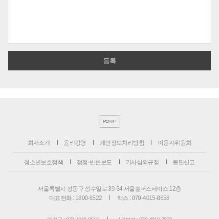
PC버전
회사소개
윤리강령
개인정보처리방침
이용자위원회
청소년보호정책
정정·반론보도
기사심의규정
불편신고
서울특별시 성동구 성수일로 39-34 서울숲더스페이스 12층
대표전화 : 1800-6522
팩스 : 070-4015-8658