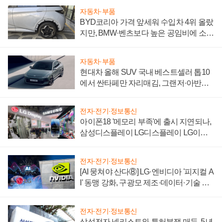
자동차·부품
BYD코리아 가격 앞세워 수입차 4위 올랐
지만, BMW·벤츠보다 높은 공임비에 소비
자 불만 폭발
자동차·부품
현대차 올해 SUV 국내 베스트셀러 톱10
에서 싼타페만 자리매김, 그랜저·아반떼
'세단 쌍끌이'로 내수 방어
전자·전기·정보통신
아이폰18 '메모리 부족'에 출시 지연되나,
삼성디스플레이 LG디스플레이 LG이노
텍 '탈애플' 수익 다각화 속도
전자·전기·정보통신
[AI 뭉쳐야 산다⑧] LG·엔비디아 '피지컬 A
I' 동맹 강화, 구광모 제조·데이터·기술 결
집해 종합 로보틱스 기업으로
전자·전기·정보통신
삼성전자 넷리스트와 특허분쟁 매듭, 5년