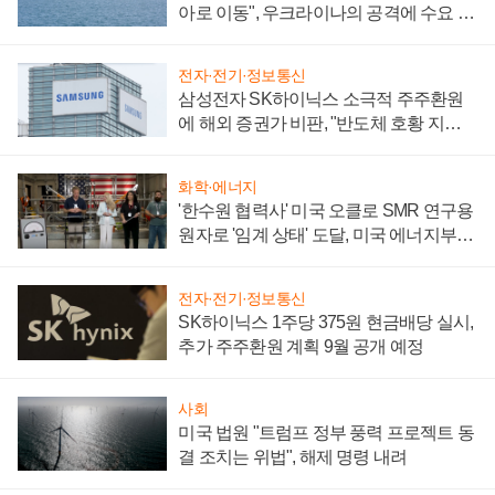
아로 이동", 우크라이나의 공격에 수요 늘
어
전자·전기·정보통신
삼성전자 SK하이닉스 소극적 주주환원
에 해외 증권가 비판, "반도체 호황 지속
성 의문"
화학·에너지
'한수원 협력사' 미국 오클로 SMR 연구용
원자로 '임계 상태' 도달, 미국 에너지부
"중요한 이정표"
전자·전기·정보통신
SK하이닉스 1주당 375원 현금배당 실시,
추가 주주환원 계획 9월 공개 예정
사회
미국 법원 "트럼프 정부 풍력 프로젝트 동
결 조치는 위법", 해제 명령 내려