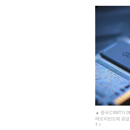
▲ 중국 CXMT가
메모리반도체 공급 
T >