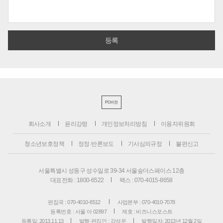
PC버전
회사소개
윤리강령
개인정보처리방침
이용자위원회
청소년보호정책
정정·반론보도
기사심의규정
불편신고
서울특별시 성동구 성수일로 39-34 서울숲더스페이스 12층
대표전화 : 1800-6522
팩스 : 070-4015-8658
편집국 : 070-4010-8512
사업본부 : 070-4010-7078
등록번호 : 서울 아 02897
제호 : 비즈니스포스트
등록일: 2013.11.13
발행·편집인 : 강석운
발행일자: 2013년 12월 2일