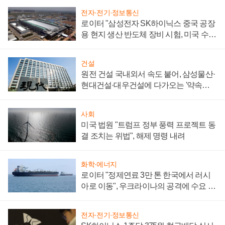
전자·전기·정보통신
로이터 "삼성전자 SK하이닉스 중국 공장
용 현지 생산 반도체 장비 시험, 미국 수출
통제 대비"
건설
원전 건설 국내외서 속도 붙어, 삼성물산·
현대건설·대우건설에 다가오는 '약속의
시간'
사회
미국 법원 "트럼프 정부 풍력 프로젝트 동
결 조치는 위법", 해제 명령 내려
화학·에너지
로이터 "정제연료 3만 톤 한국에서 러시
아로 이동", 우크라이나의 공격에 수요 늘
어
전자·전기·정보통신