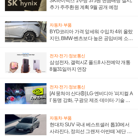
SK하이닉스 1주당 375원 현금배당 실시,
추가 주주환원 계획 9월 공개 예정
자동차·부품
BYD코리아 가격 앞세워 수입차 4위 올랐
지만, BMW·벤츠보다 높은 공임비에 소비
자 불만 폭발
전자·전기·정보통신
삼성전자, 갤럭시Z 폴드8 사전예약 개통
8월31일까지 연장
전자·전기·정보통신
[AI 뭉쳐야 산다⑧] LG·엔비디아 '피지컬 A
I' 동맹 강화, 구광모 제조·데이터·기술 결
집해 종합 로보틱스 기업으로
자동차·부품
현대차 SUV 국내 베스트셀러 톱10에서
사라진다, 정의선 그랜저·아반떼 '세단 쌍