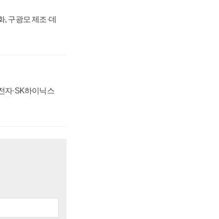
강화, 구광모 제조·데
성전자·SK하이닉스