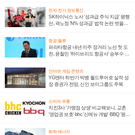
전자·전기·정보통신
SK하이닉스 노사 '성과급 주식 지급' 평행
선, 곽노정 'N% 성과급' 법적 논란 벗을지
주목
항공·물류
파라타항공 내년 미주 장거리 노선 첫 도
전, 윤철민 '하이브리드 항공사' 승부수 통
할까
인터넷·게임·콘텐츠
YG엔터 하반기 빅뱅 월드투어로 실적 성
장 증권가 전망, 신인 보이그룹도 주목
소비자·유통
치킨3사 '가맹점 상생' 비교해보니, 교촌
'영업권 보호'·bhc '신메뉴 개발'·BBQ '원가
부담'
화학·에너지