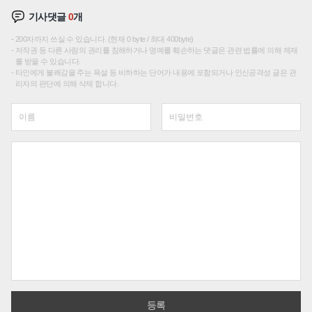
기사댓글
0
개
200자까지 쓰실 수 있습니다. (현재 0 byte / 최대 400byte)
저작권 등 다른 사람의 권리를 침해하거나 명예를 훼손하는 댓글은 관련 법률에 의해 제재
를 받을 수 있습니다.
타인에게 불쾌감을 주는 욕설 등 비하하는 단어가 내용에 포함되거나 인신공격성 글은 관
리자의 판단에 의해 삭제 합니다.