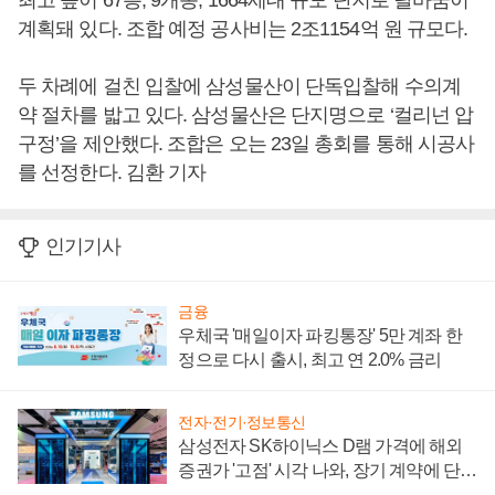
최고 높이 67층, 9개동, 1664세대 규모 단지로 탈바꿈이
계획돼 있다. 조합 예정 공사비는 2조1154억 원 규모다.
두 차례에 걸친 입찰에 삼성물산이 단독입찰해 수의계
약 절차를 밟고 있다. 삼성물산은 단지명으로 ‘컬리넌 압
구정’을 제안했다. 조합은 오는 23일 총회를 통해 시공사
를 선정한다. 김환 기자
인기기사
금융
우체국 '매일이자 파킹통장' 5만 계좌 한
정으로 다시 출시, 최고 연 2.0% 금리
전자·전기·정보통신
삼성전자 SK하이닉스 D램 가격에 해외
증권가 '고점' 시각 나와, 장기 계약에 단점
부각