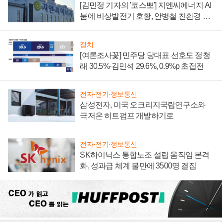
[김민정 기자의 '코스뽀'] 지엔씨에너지 AI
붐에 비상발전기 호황, 안병철 친환경 에
너지 발전전문기업 향한다
정치
[여론조사꽃] 민주당 당대표 선호도 정청
래 30.5%·김민석 29.6%, 0.9%p 초접전
전자·전기·정보통신
삼성전자, 미국 오크리지국립연구소와
극저온 히트펌프 개발하기로
전자·전기·정보통신
SK하이닉스 통합노조 설립 움직임 본격
화, 성과급 체계 불만에 3500명 결집