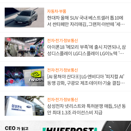
불만 폭발
자동차·부품
현대차 올해 SUV 국내 베스트셀러 톱10에
서 싼타페만 자리매김, 그랜저·아반떼 '세단
쌍끌이'로 내수 방어
전자·전기·정보통신
아이폰18 '메모리 부족'에 출시 지연되나, 삼
성디스플레이 LG디스플레이 LG이노텍 '탈
애플' 수익 다각화 속도
전자·전기·정보통신
[AI 뭉쳐야 산다⑧] LG·엔비디아 '피지컬 AI'
동맹 강화, 구광모 제조·데이터·기술 결집
해 종합 로보틱스 기업으로
전자·전기·정보통신
삼성전자 넷리스트와 특허분쟁 매듭, 5년 동
안 최대 1.3조 라이선스비 지급