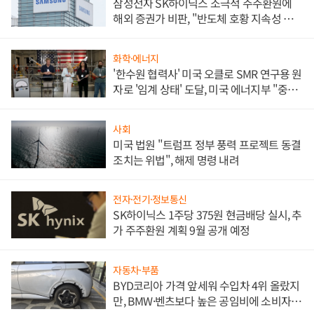
삼성전자 SK하이닉스 소극적 주주환원에
해외 증권가 비판, "반도체 호황 지속성 의
문"
화학·에너지
'한수원 협력사' 미국 오클로 SMR 연구용 원
자로 '임계 상태' 도달, 미국 에너지부 "중요
한 이정표"
사회
미국 법원 "트럼프 정부 풍력 프로젝트 동결
조치는 위법", 해제 명령 내려
전자·전기·정보통신
SK하이닉스 1주당 375원 현금배당 실시, 추
가 주주환원 계획 9월 공개 예정
자동차·부품
BYD코리아 가격 앞세워 수입차 4위 올랐지
만, BMW·벤츠보다 높은 공임비에 소비자