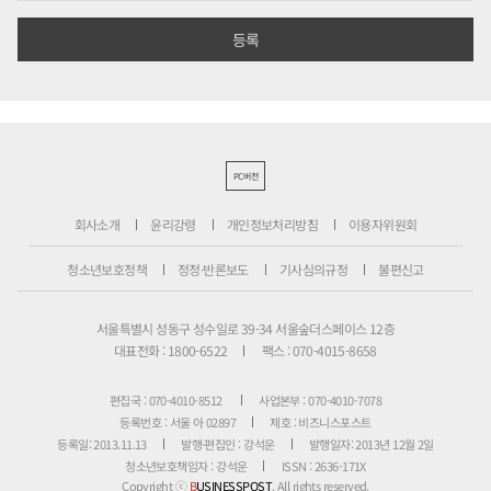
PC버전
회사소개
윤리강령
개인정보처리방침
이용자위원회
청소년보호정책
정정·반론보도
기사심의규정
불편신고
서울특별시 성동구 성수일로 39-34 서울숲더스페이스 12층
대표전화 : 1800-6522
팩스 : 070-4015-8658
편집국 : 070-4010-8512
사업본부 : 070-4010-7078
등록번호 : 서울 아 02897
제호 : 비즈니스포스트
등록일: 2013.11.13
발행·편집인 : 강석운
발행일자: 2013년 12월 2일
청소년보호책임자 : 강석운
ISSN : 2636-171X
Copyright ⓒ
B
USINESSPOST
. All rights reserved.