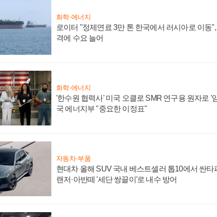
화학·에너지
로이터 "정제연료 3만 톤 한국에서 러시아로 이동"
격에 수요 늘어
화학·에너지
'한수원 협력사' 미국 오클로 SMR 연구용 원자로 '임
국 에너지부 "중요한 이정표"
자동차·부품
현대차 올해 SUV 국내 베스트셀러 톱10에서 싼타
랜저·아반떼 '세단 쌍끌이'로 내수 방어