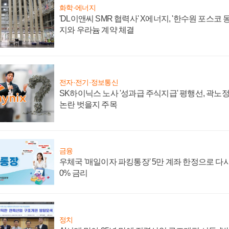
화학·에너지
'DL이앤씨 SMR 협력사' X에너지, '한수원 포스코
지와 우라늄 계약 체결
전자·전기·정보통신
SK하이닉스 노사 '성과급 주식지급' 평행선, 곽노정 
논란 벗을지 주목
금융
우체국 '매일이자 파킹통장' 5만 계좌 한정으로 다시 
0% 금리
정치