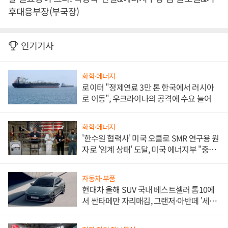
후대응부장(부국장)
인기기사
화학·에너지
로이터 "정제연료 3만 톤 한국에서 러시아
로 이동", 우크라이나의 공격에 수요 늘어
화학·에너지
'한수원 협력사' 미국 오클로 SMR 연구용 원
자로 '임계 상태' 도달, 미국 에너지부 "중요
한 이정표"
자동차·부품
현대차 올해 SUV 국내 베스트셀러 톱10에
서 싼타페만 자리매김, 그랜저·아반떼 '세단
쌍끌이'로 내수 방어