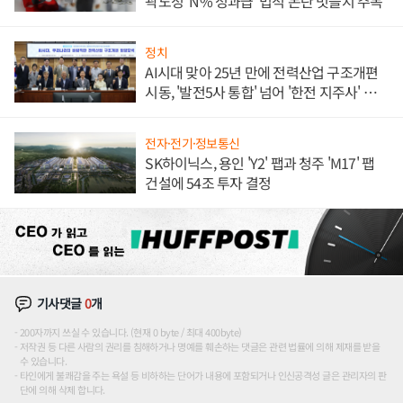
곽노정 'N% 성과급' 법적 논란 벗을지 주목
정치
AI시대 맞아 25년 만에 전력산업 구조개편
시동, '발전5사 통합' 넘어 '한전 지주사' 재편
론도
전자·전기·정보통신
SK하이닉스, 용인 'Y2' 팹과 청주 'M17' 팹
건설에 54조 투자 결정
기사댓글
0
개
200자까지 쓰실 수 있습니다. (현재 0 byte / 최대 400byte)
저작권 등 다른 사람의 권리를 침해하거나 명예를 훼손하는 댓글은 관련 법률에 의해 제재를 받을
수 있습니다.
타인에게 불쾌감을 주는 욕설 등 비하하는 단어가 내용에 포함되거나 인신공격성 글은 관리자의 판
단에 의해 삭제 합니다.