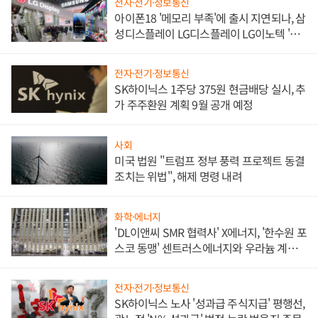
전자·전기·정보통신
아이폰18 '메모리 부족'에 출시 지연되나, 삼
성디스플레이 LG디스플레이 LG이노텍 '탈
애플' 수익 다각화 속도
전자·전기·정보통신
SK하이닉스 1주당 375원 현금배당 실시, 추
가 주주환원 계획 9월 공개 예정
사회
미국 법원 "트럼프 정부 풍력 프로젝트 동결
조치는 위법", 해제 명령 내려
화학·에너지
'DL이앤씨 SMR 협력사' X에너지, '한수원 포
스코 동맹' 센트러스에너지와 우라늄 계약
체결
전자·전기·정보통신
SK하이닉스 노사 '성과급 주식지급' 평행선,