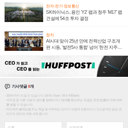
전자·전기·정보통신
SK하이닉스, 용인 'Y2' 팹과 청주 'M17' 팹
건설에 54조 투자 결정
정치
AI시대 맞아 25년 만에 전력산업 구조개
편 시동, '발전5사 통합' 넘어 '한전 지주사'
재편론도
기사댓글
0
개
200자까지 쓰실 수 있습니다. (현재 0 byte / 최대 400byte)
저작권 등 다른 사람의 권리를 침해하거나 명예를 훼손하는 댓글은 관련 법률에 의해 제재
를 받을 수 있습니다.
타인에게 불쾌감을 주는 욕설 등 비하하는 단어가 내용에 포함되거나 인신공격성 글은 관
리자의 판단에 의해 삭제 합니다.