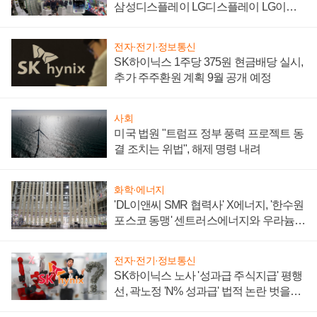
삼성디스플레이 LG디스플레이 LG이노
텍 '탈애플' 수익 다각화 속도
전자·전기·정보통신
SK하이닉스 1주당 375원 현금배당 실시,
추가 주주환원 계획 9월 공개 예정
사회
미국 법원 "트럼프 정부 풍력 프로젝트 동
결 조치는 위법", 해제 명령 내려
화학·에너지
'DL이앤씨 SMR 협력사' X에너지, '한수원
포스코 동맹' 센트러스에너지와 우라늄
계약 체결
전자·전기·정보통신
SK하이닉스 노사 '성과급 주식지급' 평행
선, 곽노정 'N% 성과급' 법적 논란 벗을지
주목