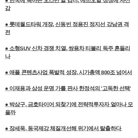
● 한국에 녹아든 오스만 알 감디, 에쓰오일 성장에 자신
감
● 롯데월드타워 개장, 신동빈 정용진 정지선 강남권 격
전
● 소형SUV 신차 경쟁 치열, 쌍용차 티볼리 독주 흔들리
나
● 애플 콘텐츠사업 폭발적 성장, 시가총액 800조 넘어서
● 이재용과 삼성 운명 가를 판사 한정석의 '고독한 선택'
● 박삼구, 금호타이어 되찾기에 전략적투자자 얼마나 모
을까
● 장세욱, 동국제강 체질개선해 위기에서 탈출하다