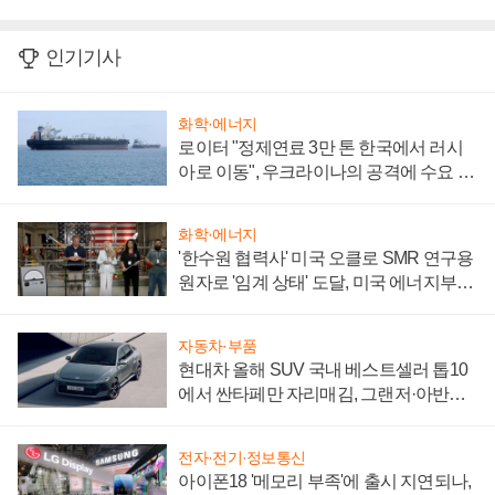
인기기사
화학·에너지
로이터 "정제연료 3만 톤 한국에서 러시
아로 이동", 우크라이나의 공격에 수요 늘
어
화학·에너지
'한수원 협력사' 미국 오클로 SMR 연구용
원자로 '임계 상태' 도달, 미국 에너지부
"중요한 이정표"
자동차·부품
현대차 올해 SUV 국내 베스트셀러 톱10
에서 싼타페만 자리매김, 그랜저·아반떼
'세단 쌍끌이'로 내수 방어
전자·전기·정보통신
아이폰18 '메모리 부족'에 출시 지연되나,