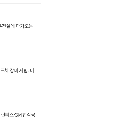
대우건설에 다가오는
도체 장비 시험, 미
스텔란티스·GM 합작공