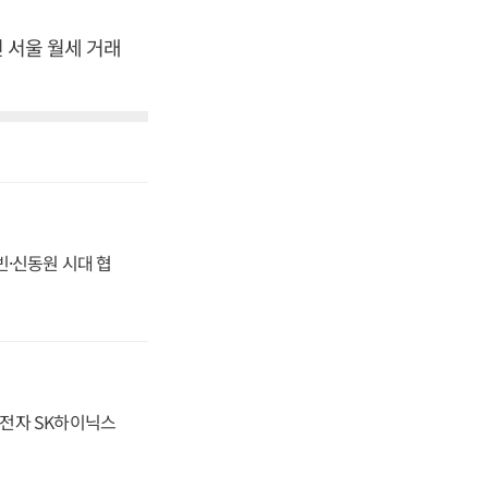
면 서울 월세 거래
동빈·신동원 시대 협
성전자 SK하이닉스