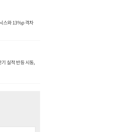
닉스와 13%p 격차
반기 실적 반등 시동,