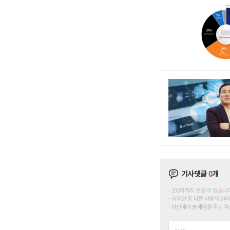
기사댓글
0
개
200자까지 쓰실 수 있습니다. (
저작권 등 다른 사람의 권리
타인에게 불쾌감을 주는 욕설