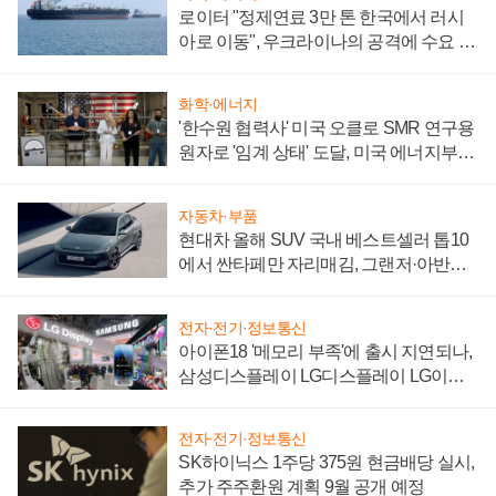
로이터 "정제연료 3만 톤 한국에서 러시
아로 이동", 우크라이나의 공격에 수요 늘
어
화학·에너지
'한수원 협력사' 미국 오클로 SMR 연구용
원자로 '임계 상태' 도달, 미국 에너지부
"중요한 이정표"
자동차·부품
현대차 올해 SUV 국내 베스트셀러 톱10
에서 싼타페만 자리매김, 그랜저·아반떼
'세단 쌍끌이'로 내수 방어
전자·전기·정보통신
아이폰18 '메모리 부족'에 출시 지연되나,
삼성디스플레이 LG디스플레이 LG이노
텍 '탈애플' 수익 다각화 속도
전자·전기·정보통신
SK하이닉스 1주당 375원 현금배당 실시,
추가 주주환원 계획 9월 공개 예정