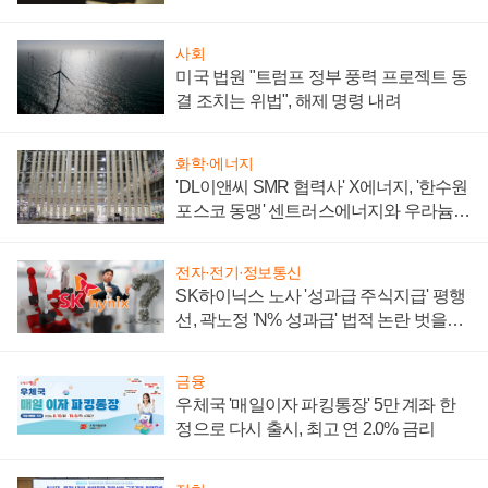
사회
미국 법원 "트럼프 정부 풍력 프로젝트 동
결 조치는 위법", 해제 명령 내려
화학·에너지
'DL이앤씨 SMR 협력사' X에너지, '한수원
포스코 동맹' 센트러스에너지와 우라늄
계약 체결
전자·전기·정보통신
SK하이닉스 노사 '성과급 주식지급' 평행
선, 곽노정 'N% 성과급' 법적 논란 벗을지
주목
금융
우체국 '매일이자 파킹통장' 5만 계좌 한
정으로 다시 출시, 최고 연 2.0% 금리