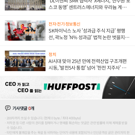
'DL이앤씨 SMR 협력사' X에너지, '한수원 포
스코 동맹' 센트러스에너지와 우라늄 계약
체결
전자·전기·정보통신
SK하이닉스 노사 '성과급 주식 지급' 평행
선, 곽노정 'N% 성과급' 법적 논란 벗을지 주
목
정치
AI시대 맞아 25년 만에 전력산업 구조개편
시동, '발전5사 통합' 넘어 '한전 지주사' 재편
론도
기사댓글
0
개
200자까지 쓰실 수 있습니다. (현재 0 byte / 최대 400byte)
저작권 등 다른 사람의 권리를 침해하거나 명예를 훼손하는 댓글은 관련 법률에 의해 제재를 받을
수 있습니다.
타인에게 불쾌감을 주는 욕설 등 비하하는 단어가 내용에 포함되거나 인신공격성 글은 관리자의 판