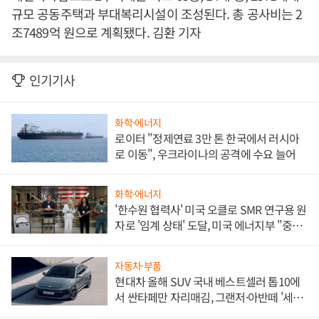
규모 공동주택과 부대복리시설이 조성된다. 총 공사비는 2
조7489억 원으로 계획됐다. 김환 기자
인기기사
화학·에너지
로이터 "정제연료 3만 톤 한국에서 러시아
로 이동", 우크라이나의 공격에 수요 늘어
화학·에너지
'한수원 협력사' 미국 오클로 SMR 연구용 원
자로 '임계 상태' 도달, 미국 에너지부 "중요
한 이정표"
자동차·부품
현대차 올해 SUV 국내 베스트셀러 톱10에
서 싼타페만 자리매김, 그랜저·아반떼 '세단
쌍끌이'로 내수 방어