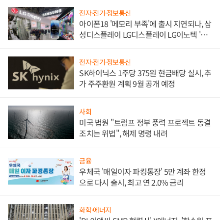
전자·전기·정보통신
아이폰18 '메모리 부족'에 출시 지연되나, 삼
성디스플레이 LG디스플레이 LG이노텍 '탈
애플' 수익 다각화 속도
전자·전기·정보통신
SK하이닉스 1주당 375원 현금배당 실시, 추
가 주주환원 계획 9월 공개 예정
사회
미국 법원 "트럼프 정부 풍력 프로젝트 동결
조치는 위법", 해제 명령 내려
금융
우체국 '매일이자 파킹통장' 5만 계좌 한정
으로 다시 출시, 최고 연 2.0% 금리
화학·에너지