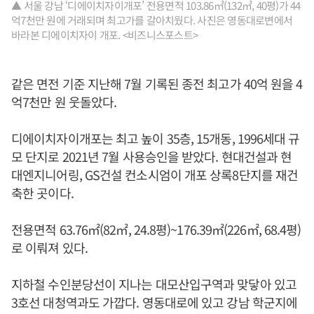
▲ 서울 강남 ‘디에이치자이개포’ 전용면적 103.86㎡(132㎡, 40평)가 44
억7천만 원에 거래되며 최고가를 갈아치웠다. 사진은 영동대로변에서
바라본 디에이치자이 개포. <비즈니스포스트>
같은 면전 기준 지난해 7월 기록된 종전 최고가 40억 원을 4
억7천만 원 웃돌았다.
디에이치자이개포는 최고 높이 35층, 15개동, 1996세대 규
모 단지로 2021년 7월 사용승인을 받았다. 현대건설과 현
대엔지니어링, GS건설 컨소시엄이 개포 상록8단지를 재건
축한 곳이다.
전용면적 63.76㎡(82㎡, 24.8평)~176.39㎡(226㎡, 68.4평)
로 이뤄져 있다.
지하철 수인분당선이 지나는 대모산입구역과 맞닿아 있고
3호선 대청역과도 가깝다. 영동대로에 있고 강남 학군지에