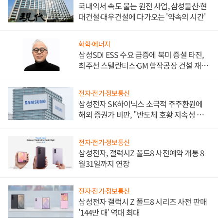
국내외서 속도 붙는 원전 사업, 삼성물산·현
대건설·대우건설에 다가오는 '약속의 시간'
화학·에너지
삼성SDI ESS 수요 급증에 북미 증설 타진,
최주선 스텔란티스·GM 합작공장 건설 재추
진하나
전자·전기·정보통신
삼성전자 SK하이닉스 소극적 주주환원에
해외 증권가 비판, "반도체 호황 지속성 의
문"
전자·전기·정보통신
삼성전자, 갤럭시Z 폴드8 사전예약 개통 8
월31일까지 연장
전자·전기·정보통신
삼성전자 갤럭시 Z 폴드8 시리즈 사전 판매
'144만 대' 역대 최대