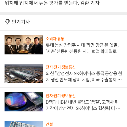
위치해 입지에서 높은 평가를 받는다. 김환 기자
인기기사
소비자·유통
롯데·농심 창업주 시대 '라면 앙금'은 옛말,
'사촌' 신동빈·신동원 시대 협업 확대일로
전자·전기·정보통신
외신 "삼성전자 SK하이닉스 중국 공장용 현
지 생산 반도체 장비 시험, 미국 수출통제 대
비"
전자·전기·정보통신
D램과 HBM 내년 물량도 '품절', 고객사 위
기감이 삼성전자 SK하이닉스 협상력 더 키
워
건설