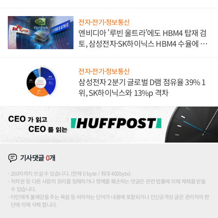
전자·전기·정보통신
엔비디아 '루빈 울트라'에도 HBM4 탑재 검
토, 삼성전자·SK하이닉스 HBM4 수율에 주
도권 갈린다
전자·전기·정보통신
삼성전자 2분기 글로벌 D램 점유율 39% 1
위, SK하이닉스와 13%p 격차
기사댓글
0
개
200자까지 쓰실 수 있습니다. (현재 0 byte / 최대 400byte)
저작권 등 다른 사람의 권리를 침해하거나 명예를 훼손하는 댓글은 관련 법률에 의해 제재를 받을
수 있습니다.
타인에게 불쾌감을 주는 욕설 등 비하하는 단어가 내용에 포함되거나 인신공격성 글은 관리자의 판
단에 의해 삭제 합니다.