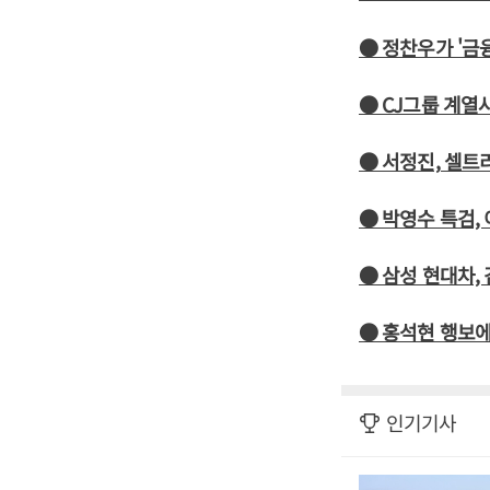
● 정찬우가 '금
● CJ그룹 계열
● 서정진, 셀
● 박영수 특검,
● 삼성 현대차,
● 홍석현 행보에
인기기사