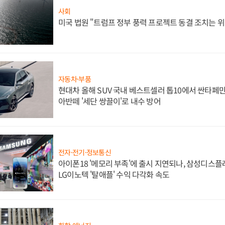
사회
미국 법원 "트럼프 정부 풍력 프로젝트 동결 조치는 위
자동차·부품
현대차 올해 SUV 국내 베스트셀러 톱10에서 싼타페만
아반떼 '세단 쌍끌이'로 내수 방어
전자·전기·정보통신
아이폰18 '메모리 부족'에 출시 지연되나, 삼성디스
LG이노텍 '탈애플' 수익 다각화 속도