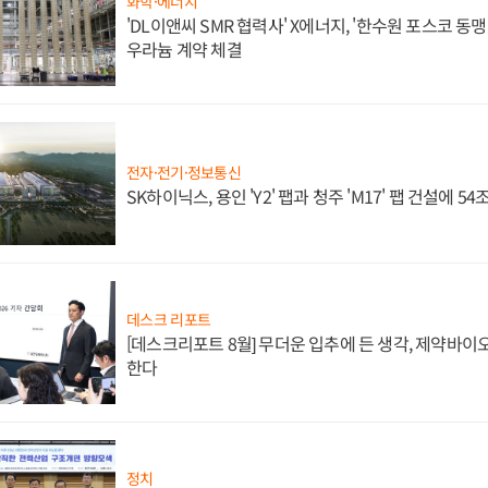
화학·에너지
'DL이앤씨 SMR 협력사' X에너지, '한수원 포스코 
우라늄 계약 체결
전자·전기·정보통신
SK하이닉스, 용인 'Y2' 팹과 청주 'M17' 팹 건설에 5
데스크 리포트
[데스크리포트 8월] 무더운 입추에 든 생각, 제약바이
한다
정치