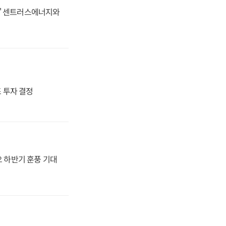
동맹' 센트러스에너지와
4조 투자 결정
오 하반기 훈풍 기대