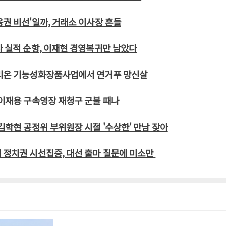
융권 비선'일까, 거래소 이사장 흔들
사 실적 순항, 이재현 경영복귀만 남았다
트리온 기능성화장품사업에서 연거푸 망신살
 이재용 구속영장 재청구 군불 때나
 김학현 공정위 부위원장 시절 '수상한' 만남 잦아
 정치권 시선집중, 대선 출마 질문에 미소만