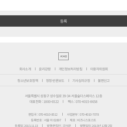
PC버전
회사소개
윤리강령
개인정보처리방침
이용자위원회
청소년보호정책
정정·반론보도
기사심의규정
불편신고
서울특별시 성동구 성수일로 39-34 서울숲더스페이스 12층
대표전화 : 1800-6522
팩스 : 070-4015-8658
편집국 : 070-4010-8512
사업본부 : 070-4010-7078
등록번호 : 서울 아 02897
제호 : 비즈니스포스트
등록일: 2013.11.13
발행·편집인 : 강석운
발행일자: 2013년 12월 2일