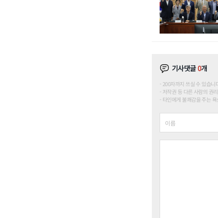
기사댓글
0
개
200자까지 쓰실 수 있습니다. (
저작권 등 다른 사람의 권리
타인에게 불쾌감을 주는 욕설