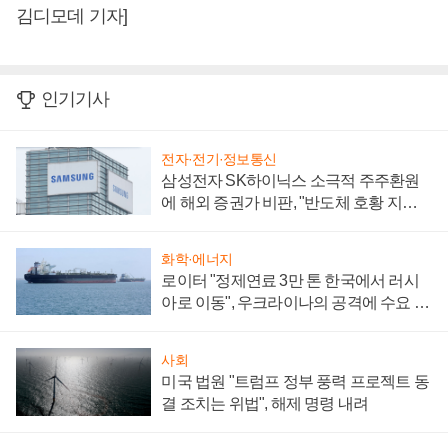
김디모데 기자]
인기기사
전자·전기·정보통신
삼성전자 SK하이닉스 소극적 주주환원
에 해외 증권가 비판, "반도체 호황 지속
성 의문"
화학·에너지
로이터 "정제연료 3만 톤 한국에서 러시
아로 이동", 우크라이나의 공격에 수요 늘
어
사회
미국 법원 "트럼프 정부 풍력 프로젝트 동
결 조치는 위법", 해제 명령 내려