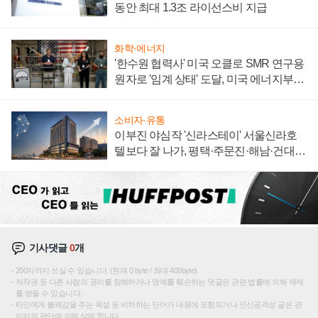
동안 최대 1.3조 라이선스비 지급
화학·에너지
'한수원 협력사' 미국 오클로 SMR 연구용
원자로 '임계 상태' 도달, 미국 에너지부
"중요한 이정표"
소비자·유통
이부진 야심작 '신라스테이' 서울신라호
텔보다 잘 나가, 평택·주문진·해남·건대로
성장판 더 넓힌다
기사댓글
0
개
200자까지 쓰실 수 있습니다. (현재 0 byte / 최대 400byte)
저작권 등 다른 사람의 권리를 침해하거나 명예를 훼손하는 댓글은 관련 법률에 의해 제재
를 받을 수 있습니다.
타인에게 불쾌감을 주는 욕설 등 비하하는 단어가 내용에 포함되거나 인신공격성 글은 관
리자의 판단에 의해 삭제 합니다.