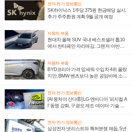
전자·전기·정보통신
SK하이닉스 1주당 375원 현금배당 실시,
추가 주주환원 계획 9월 공개 예정
자동차·부품
현대차 올해 SUV 국내 베스트셀러 톱10
에서 싼타페만 자리매김, 그랜저·아반떼
'세단 쌍끌이'로 내수 방어
자동차·부품
BYD코리아 가격 앞세워 수입차 4위 올랐
지만, BMW·벤츠보다 높은 공임비에 소비
자 불만 폭발
전자·전기·정보통신
[AI 뭉쳐야 산다⑧] LG·엔비디아 '피지컬 A
I' 동맹 강화, 구광모 제조·데이터·기술 결
집해 종합 로보틱스 기업으로
전자·전기·정보통신
삼성전자 넷리스트와 특허분쟁 매듭, 5년