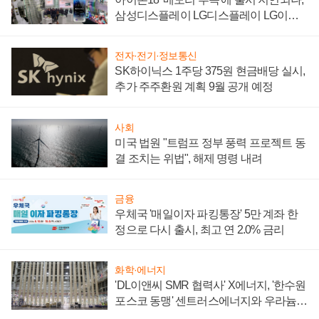
삼성디스플레이 LG디스플레이 LG이노
텍 '탈애플' 수익 다각화 속도
전자·전기·정보통신
SK하이닉스 1주당 375원 현금배당 실시,
추가 주주환원 계획 9월 공개 예정
사회
미국 법원 "트럼프 정부 풍력 프로젝트 동
결 조치는 위법", 해제 명령 내려
금융
우체국 '매일이자 파킹통장' 5만 계좌 한
정으로 다시 출시, 최고 연 2.0% 금리
화학·에너지
'DL이앤씨 SMR 협력사' X에너지, '한수원
포스코 동맹' 센트러스에너지와 우라늄
계약 체결