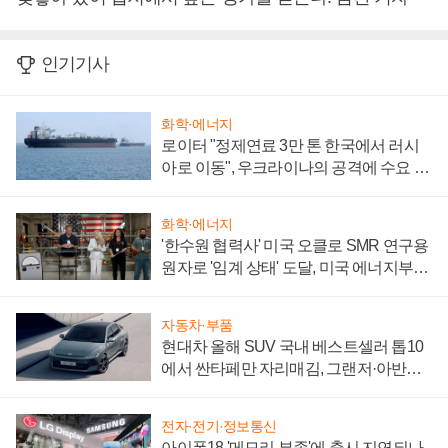
인기기사
화학·에너지
로이터 "정제연료 3만 톤 한국에서 러시
아로 이동", 우크라이나의 공격에 수요 늘
어
화학·에너지
'한수원 협력사' 미국 오클로 SMR 연구용
원자로 '임계 상태' 도달, 미국 에너지부
"중요한 이정표"
자동차·부품
현대차 올해 SUV 국내 베스트셀러 톱10
에서 싼타페만 자리매김, 그랜저·아반떼
'세단 쌍끌이'로 내수 방어
전자·전기·정보통신
아이폰18 '메모리 부족'에 출시 지연되나,