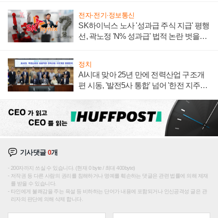
전자·전기·정보통신
SK하이닉스 노사 '성과급 주식 지급' 평행
선, 곽노정 'N% 성과급' 법적 논란 벗을지
주목
정치
AI시대 맞아 25년 만에 전력산업 구조개
편 시동, '발전5사 통합' 넘어 '한전 지주사'
재편론도
기사댓글
0
개
200자까지 쓰실 수 있습니다. (현재 0 byte / 최대 400byte)
저작권 등 다른 사람의 권리를 침해하거나 명예를 훼손하는 댓글은 관련 법률에 의해 제재
를 받을 수 있습니다.
타인에게 불쾌감을 주는 욕설 등 비하하는 단어가 내용에 포함되거나 인신공격성 글은 관
리자의 판단에 의해 삭제 합니다.