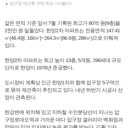
▲ 압구정 재건축 구역 개요. <서울시>
같은 면적 기준 앞서 7월 기록된 최고가 80억 원(9층)을
2천만 원 밑돌았다. 한양2차 아파트는 전용면적 147.41
㎡(48.4평, 160㎡)~264.3㎡(86.6평, 286㎡)으로 이뤄져
있다.
한양2차 아파트는 최고 높이 13층, 5개동, 296세대 규모
단지로 한양이 1978년 준공했다.
도시정비 계획상 인근 한양1차와 함께 압구정 5구역으
로 묶여 재건축이 추진되고 있다. 내년 하반기 시공사 선
정이 관측된다.
한강변에 위치해 있고 지하철 수인분당선이 지나는 압
구정로데오역과 가까운 데다 압구정 갤러리아 백화점과
맞닿아 있어 입지에서 높은 평가를 받는다. 김환 기자