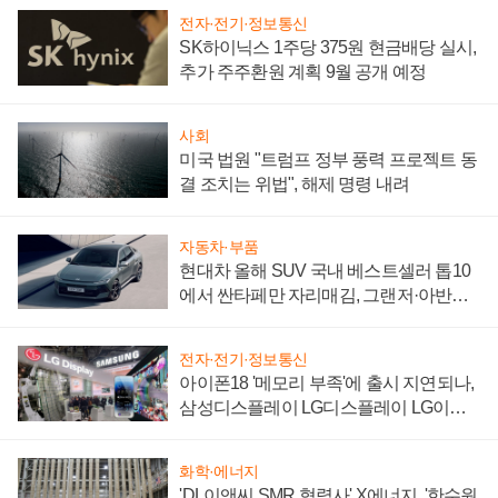
전자·전기·정보통신
SK하이닉스 1주당 375원 현금배당 실시,
추가 주주환원 계획 9월 공개 예정
사회
미국 법원 "트럼프 정부 풍력 프로젝트 동
결 조치는 위법", 해제 명령 내려
자동차·부품
현대차 올해 SUV 국내 베스트셀러 톱10
에서 싼타페만 자리매김, 그랜저·아반떼
'세단 쌍끌이'로 내수 방어
전자·전기·정보통신
아이폰18 '메모리 부족'에 출시 지연되나,
삼성디스플레이 LG디스플레이 LG이노
텍 '탈애플' 수익 다각화 속도
화학·에너지
'DL이앤씨 SMR 협력사' X에너지, '한수원