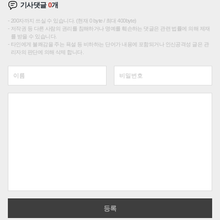
기사댓글
0
개
200자까지 쓰실 수 있습니다. (현재 0 byte / 최대 400byte)
저작권 등 다른 사람의 권리를 침해하거나 명예를 훼손하는 댓글은 관련 법률에 의해 제재
를 받을 수 있습니다.
타인에게 불쾌감을 주는 욕설 등 비하하는 단어가 내용에 포함되거나 인신공격성 글은 관
리자의 판단에 의해 삭제 합니다.