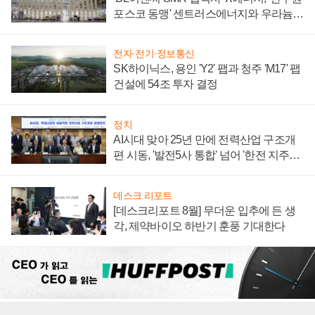
포스코 동맹' 센트러스에너지와 우라늄
계약 체결
전자·전기·정보통신
SK하이닉스, 용인 'Y2' 팹과 청주 'M17' 팹
건설에 54조 투자 결정
정치
AI시대 맞아 25년 만에 전력산업 구조개
편 시동, '발전5사 통합' 넘어 '한전 지주사'
재편론도
데스크 리포트
[데스크리포트 8월] 무더운 입추에 든 생
각, 제약바이오 하반기 훈풍 기대한다