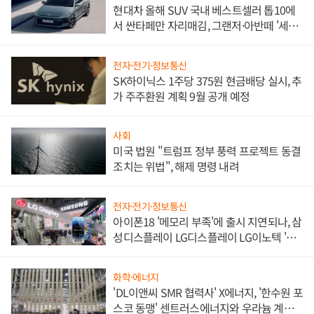
현대차 올해 SUV 국내 베스트셀러 톱10에
서 싼타페만 자리매김, 그랜저·아반떼 '세단
쌍끌이'로 내수 방어
전자·전기·정보통신
SK하이닉스 1주당 375원 현금배당 실시, 추
가 주주환원 계획 9월 공개 예정
사회
미국 법원 "트럼프 정부 풍력 프로젝트 동결
조치는 위법", 해제 명령 내려
전자·전기·정보통신
아이폰18 '메모리 부족'에 출시 지연되나, 삼
성디스플레이 LG디스플레이 LG이노텍 '탈
애플' 수익 다각화 속도
화학·에너지
'DL이앤씨 SMR 협력사' X에너지, '한수원 포
스코 동맹' 센트러스에너지와 우라늄 계약