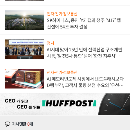
체결
전자·전기·정보통신
SK하이닉스, 용인 'Y2' 팹과 청주 'M17' 팹
건설에 54조 투자 결정
정치
AI시대 맞아 25년 만에 전력산업 구조개편
시동, '발전5사 통합' 넘어 '한전 지주사' 재편
론도
전자·전기·정보통신
AI 메모리반도체 시장에서 낸드플래시보다
D램 부각, 고객사 물량 선점 수요의 '우선순
위'
기사댓글
0
개