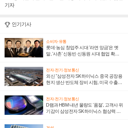
기자
인기기사
소비자·유통
롯데·농심 창업주 시대 '라면 앙금'은 옛
말, '사촌' 신동빈·신동원 시대 협업 확대
일로
전자·전기·정보통신
외신 "삼성전자 SK하이닉스 중국 공장용
현지 생산 반도체 장비 시험, 미국 수출통
제 대비"
전자·전기·정보통신
D램과 HBM 내년 물량도 '품절', 고객사 위
기감이 삼성전자 SK하이닉스 협상력 더
키워
건설