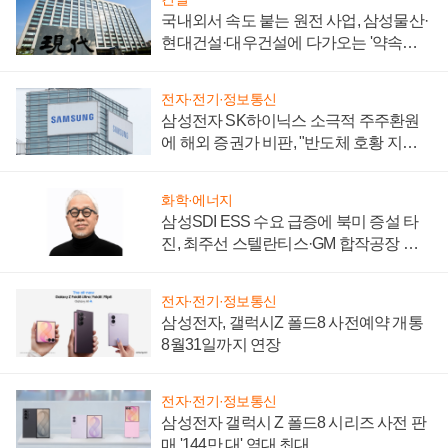
국내외서 속도 붙는 원전 사업, 삼성물산·
현대건설·대우건설에 다가오는 '약속의
시간'
전자·전기·정보통신
삼성전자 SK하이닉스 소극적 주주환원
에 해외 증권가 비판, "반도체 호황 지속
성 의문"
화학·에너지
삼성SDI ESS 수요 급증에 북미 증설 타
진, 최주선 스텔란티스·GM 합작공장 건
설 재추진하나
전자·전기·정보통신
삼성전자, 갤럭시Z 폴드8 사전예약 개통
8월31일까지 연장
전자·전기·정보통신
삼성전자 갤럭시 Z 폴드8 시리즈 사전 판
매 '144만 대' 역대 최대