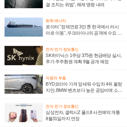
결 조치는 위법", 해제 명령 내려
화학·에너지
로이터 "정제연료 3만 톤 한국에서 러시
아로 이동", 우크라이나의 공격에 수요 늘
어
전자·전기·정보통신
SK하이닉스 1주당 375원 현금배당 실시,
추가 주주환원 계획 9월 공개 예정
자동차·부품
BYD코리아 가격 앞세워 수입차 4위 올랐
지만, BMW·벤츠보다 높은 공임비에 소비
자 불만 폭발
전자·전기·정보통신
삼성전자, 갤럭시Z 폴드8 사전예약 개통
8월31일까지 연장