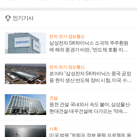
인기기사
전자·전기·정보통신
삼성전자 SK하이닉스 소극적 주주환원
에 해외 증권가 비판, "반도체 호황 지속
성 의문"
전자·전기·정보통신
로이터 "삼성전자 SK하이닉스 중국 공장
용 현지 생산 반도체 장비 시험, 미국 수출
통제 대비"
건설
원전 건설 국내외서 속도 붙어, 삼성물산·
현대건설·대우건설에 다가오는 '약속의
시간'
사회
미국 법원 "트럼프 정부 풍력 프로젝트 동