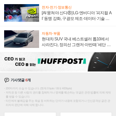
전자·전기·정보통신
[AI 뭉쳐야 산다⑧] LG·엔비디아 '피지컬 A
I' 동맹 강화, 구광모 제조·데이터·기술 결
집해 종합 로보틱스 기업으로
자동차·부품
현대차 SUV 국내 베스트셀러 톱10에서
사라진다, 정의선 그랜저·아반떼 '세단 쌍
끌이'로 내수 방어
기사댓글
0
개
200자까지 쓰실 수 있습니다. (현재 0 byte / 최대 400byte)
저작권 등 다른 사람의 권리를 침해하거나 명예를 훼손하는 댓글은 관련 법률에 의해 제재
를 받을 수 있습니다.
타인에게 불쾌감을 주는 욕설 등 비하하는 단어가 내용에 포함되거나 인신공격성 글은 관
리자의 판단에 의해 삭제 합니다.