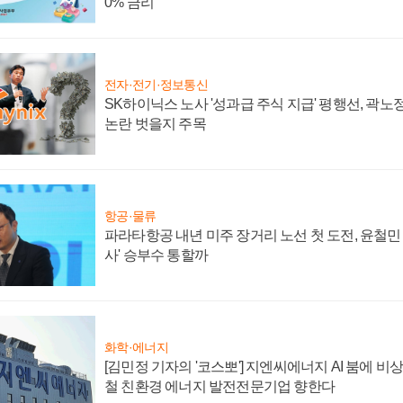
0% 금리
전자·전기·정보통신
SK하이닉스 노사 '성과급 주식 지급' 평행선, 곽노정
논란 벗을지 주목
항공·물류
파라타항공 내년 미주 장거리 노선 첫 도전, 윤철민
사' 승부수 통할까
화학·에너지
[김민정 기자의 '코스뽀'] 지엔씨에너지 AI 붐에 비
철 친환경 에너지 발전전문기업 향한다