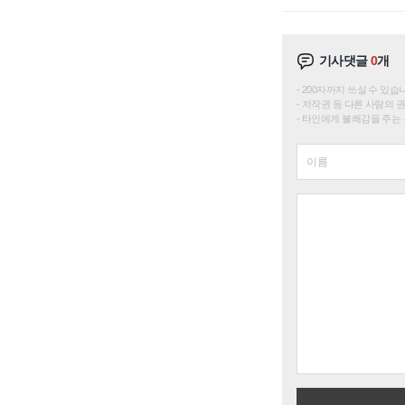
기사댓글
0
개
200자까지 쓰실 수 있습니다. 
저작권 등 다른 사람의 
타인에게 불쾌감을 주는 