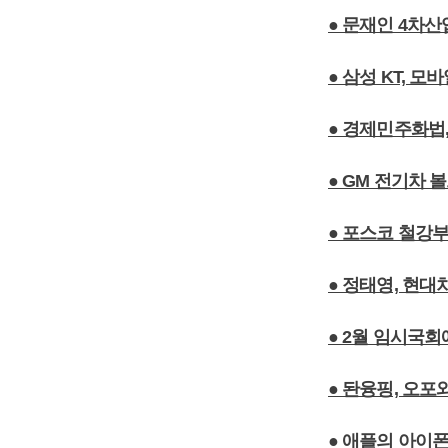
● 문재인 4차산업
● 삼성 KT, 
● 경제민주화법,
● GM 전기차 
● 포스코 철강
● 정태영, 현대
● 2월 임시국
● 돤융핑, 오
● 애플의 아이