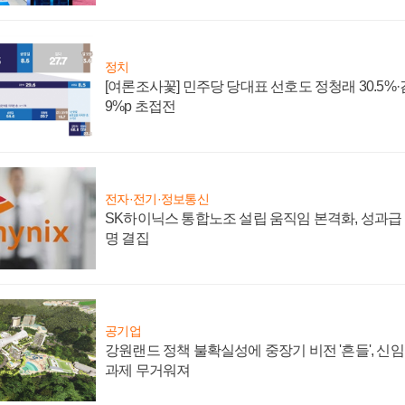
정치
[여론조사꽃] 민주당 당대표 선호도 정청래 30.5%·김민
9%p 초접전
전자·전기·정보통신
SK하이닉스 통합노조 설립 움직임 본격화, 성과급 
명 결집
공기업
강원랜드 정책 불확실성에 중장기 비전 '흔들', 신
과제 무거워져