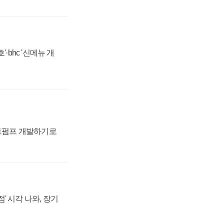
·bhc '신메뉴 개
트펌프 개발하기로
' 시각 나와, 장기