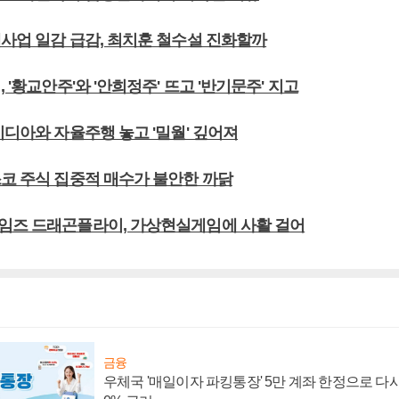
택사업 일감 급감, 최치훈 철수설 진화할까
 '황교안주'와 '안희정주' 뜨고 '반기문주' 지고
비디아와 자율주행 놓고 '밀월' 깊어져
스코 주식 집중적 매수가 불안한 까닭
임즈 드래곤플라이, 가상현실게임에 사활 걸어
금융
우체국 '매일이자 파킹통장' 5만 계좌 한정으로 다시 