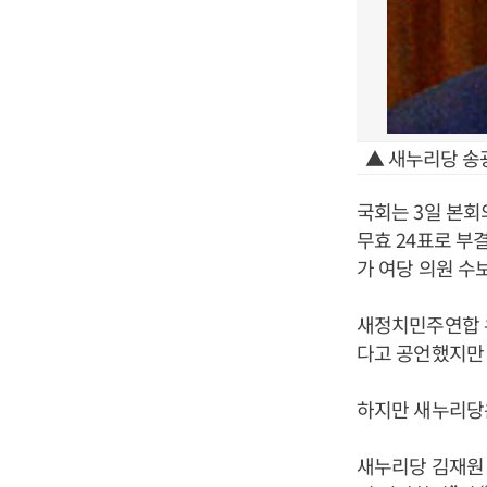
▲ 새누리당 송
국회는 3일 본회의
무효 24표로 부
가 여당 의원 수
새정치민주연합 
다고 공언했지만 
하지만 새누리당
새누리당 김재원