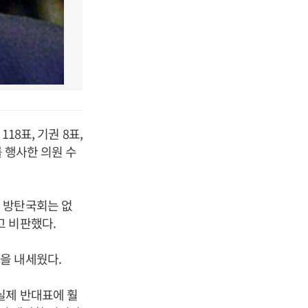
18표, 기권 8표,
를 행사한 의원 수
 방탄국회는 없
고 비판했다.
을 내세웠다.
실제 반대표에 훨