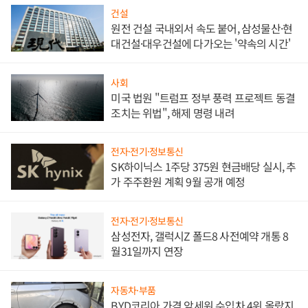
건설
원전 건설 국내외서 속도 붙어, 삼성물산·현
대건설·대우건설에 다가오는 '약속의 시간'
사회
미국 법원 "트럼프 정부 풍력 프로젝트 동결
조치는 위법", 해제 명령 내려
전자·전기·정보통신
SK하이닉스 1주당 375원 현금배당 실시, 추
가 주주환원 계획 9월 공개 예정
전자·전기·정보통신
삼성전자, 갤럭시Z 폴드8 사전예약 개통 8
월31일까지 연장
자동차·부품
BYD코리아 가격 앞세워 수입차 4위 올랐지