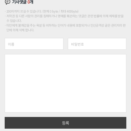
기사댓글
0
개
200자까지 쓰실 수 있습니다. (현재 0 byte / 최대 400byte)
저작권 등 다른 사람의 권리를 침해하거나 명예를 훼손하는 댓글은 관련 법률에 의해 제재를 받을
수 있습니다.
타인에게 불쾌감을 주는 욕설 등 비하하는 단어가 내용에 포함되거나 인신공격성 글은 관리자의 판
단에 의해 삭제 합니다.