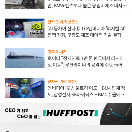
만, BMW·벤츠보다 높은 공임비에 소비자
불만 폭발
전자·전기·정보통신
[AI 뭉쳐야 산다⑧] LG·엔비디아 '피지컬 AI'
동맹 강화, 구광모 제조·데이터·기술 결집
해 종합 로보틱스 기업으로
화학·에너지
로이터 "정제연료 3만 톤 한국에서 러시아
로 이동", 우크라이나의 공격에 수요 늘어
전자·전기·정보통신
엔비디아 '루빈 울트라'에도 HBM4 탑재 검
토, 삼성전자·SK하이닉스 HBM4 수율에 주
도권 갈린다