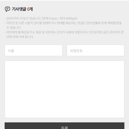
기사댓글
0
개
200자까지 쓰실 수 있습니다. (현재 0 byte / 최대 400byte)
저작권 등 다른 사람의 권리를 침해하거나 명예를 훼손하는 댓글은 관련 법률에 의해 제재를 받을
수 있습니다.
타인에게 불쾌감을 주는 욕설 등 비하하는 단어가 내용에 포함되거나 인신공격성 글은 관리자의 판
단에 의해 삭제 합니다.