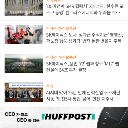
'DL이앤씨 SMR 협력사' X에너지, '한수원 포
스코 동맹' 센트러스에너지와 우라늄 계약
체결
전자·전기·정보통신
SK하이닉스 노사 '성과급 주식지급' 평행선,
곽노정 'N% 성과급' 법적 논란 벗을지 주목
전자·전기·정보통신
SK하이닉스, 용인 'Y2' 팹과 청주 'M17' 팹
건설에 54조 투자 결정
정치
AI시대 맞아 25년 만에 전력산업 구조개편
시동, '발전5사 통합' 넘어 '한전 지주사' 재편
론도