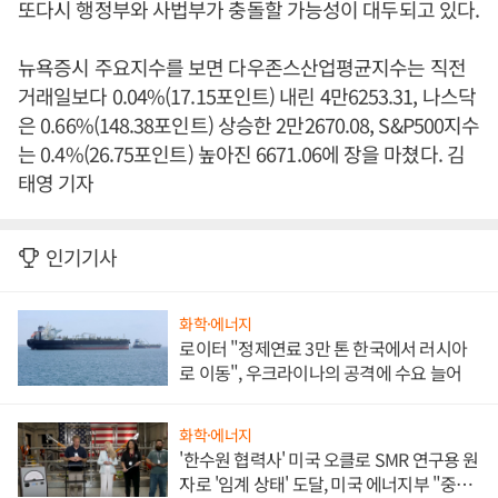
또다시 행정부와 사법부가 충돌할 가능성이 대두되고 있다.
뉴욕증시 주요지수를 보면 다우존스산업평균지수는 직전
거래일보다 0.04%(17.15포인트) 내린 4만6253.31, 나스닥
은 0.66%(148.38포인트) 상승한 2만2670.08, S&P500지수
는 0.4%(26.75포인트) 높아진 6671.06에 장을 마쳤다. 김
태영 기자
인기기사
화학·에너지
로이터 "정제연료 3만 톤 한국에서 러시아
로 이동", 우크라이나의 공격에 수요 늘어
화학·에너지
'한수원 협력사' 미국 오클로 SMR 연구용 원
자로 '임계 상태' 도달, 미국 에너지부 "중요