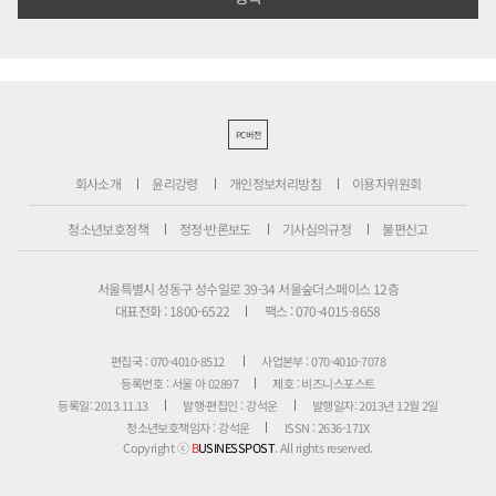
PC버전
회사소개
윤리강령
개인정보처리방침
이용자위원회
청소년보호정책
정정·반론보도
기사심의규정
불편신고
서울특별시 성동구 성수일로 39-34 서울숲더스페이스 12층
대표전화 : 1800-6522
팩스 : 070-4015-8658
편집국 : 070-4010-8512
사업본부 : 070-4010-7078
등록번호 : 서울 아 02897
제호 : 비즈니스포스트
등록일: 2013.11.13
발행·편집인 : 강석운
발행일자: 2013년 12월 2일
청소년보호책임자 : 강석운
ISSN : 2636-171X
Copyright ⓒ
B
USINESSPOST
. All rights reserved.