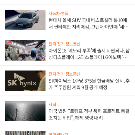
한 이정표"
자동차·부품
현대차 올해 SUV 국내 베스트셀러 톱10에
서 싼타페만 자리매김, 그랜저·아반떼 '세단
쌍끌이'로 내수 방어
전자·전기·정보통신
아이폰18 '메모리 부족'에 출시 지연되나, 삼
성디스플레이 LG디스플레이 LG이노텍 '탈
애플' 수익 다각화 속도
전자·전기·정보통신
SK하이닉스 1주당 375원 현금배당 실시, 추
가 주주환원 계획 9월 공개 예정
사회
미국 법원 "트럼프 정부 풍력 프로젝트 동결
조치는 위법", 해제 명령 내려
화학·에너지