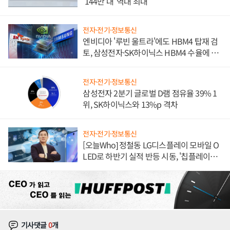
'144만 대' 역대 최대
전자·전기·정보통신
엔비디아 '루빈 울트라'에도 HBM4 탑재 검
토, 삼성전자·SK하이닉스 HBM4 수율에 주
도권 갈린다
전자·전기·정보통신
삼성전자 2분기 글로벌 D램 점유율 39% 1
위, SK하이닉스와 13%p 격차
전자·전기·정보통신
[오늘Who] 정철동 LG디스플레이 모바일 O
LED로 하반기 실적 반등 시동, '칩플레이
션'에 가격 인하 압박은 부담
기사댓글
0
개