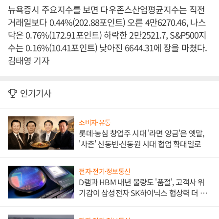
뉴욕증시 주요지수를 보면 다우존스산업평균지수는 직전
거래일보다 0.44%(202.88포인트) 오른 4만6270.46, 나스
닥은 0.76%(172.91포인트) 하락한 2만2521.7, S&P500지
수는 0.16%(10.41포인트) 낮아진 6644.31에 장을 마쳤다.
김태영 기자
인기기사
소비자·유통
롯데·농심 창업주 시대 '라면 앙금'은 옛말,
'사촌' 신동빈·신동원 시대 협업 확대일로
전자·전기·정보통신
D램과 HBM 내년 물량도 '품절', 고객사 위
기감이 삼성전자 SK하이닉스 협상력 더 키
워