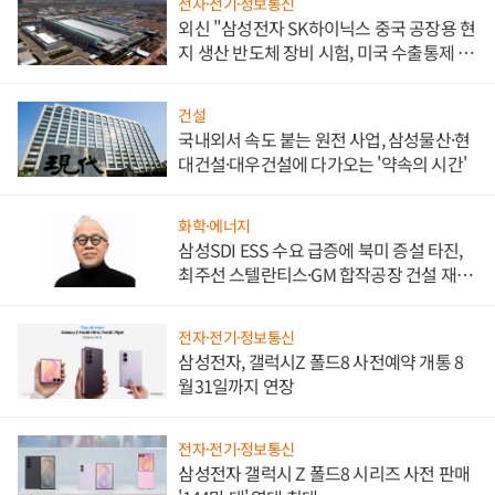
전자·전기·정보통신
외신 "삼성전자 SK하이닉스 중국 공장용 현
지 생산 반도체 장비 시험, 미국 수출통제 대
비"
건설
국내외서 속도 붙는 원전 사업, 삼성물산·현
대건설·대우건설에 다가오는 '약속의 시간'
화학·에너지
삼성SDI ESS 수요 급증에 북미 증설 타진,
최주선 스텔란티스·GM 합작공장 건설 재추
진하나
전자·전기·정보통신
삼성전자, 갤럭시Z 폴드8 사전예약 개통 8
월31일까지 연장
전자·전기·정보통신
삼성전자 갤럭시 Z 폴드8 시리즈 사전 판매