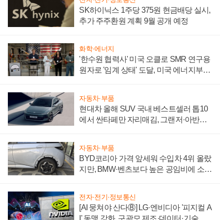
SK하이닉스 1주당 375원 현금배당 실시,
추가 주주환원 계획 9월 공개 예정
화학·에너지
'한수원 협력사' 미국 오클로 SMR 연구용
원자로 '임계 상태' 도달, 미국 에너지부
"중요한 이정표"
자동차·부품
현대차 올해 SUV 국내 베스트셀러 톱10
에서 싼타페만 자리매김, 그랜저·아반떼
'세단 쌍끌이'로 내수 방어
자동차·부품
BYD코리아 가격 앞세워 수입차 4위 올랐
지만, BMW·벤츠보다 높은 공임비에 소비
자 불만 폭발
전자·전기·정보통신
[AI 뭉쳐야 산다⑧] LG·엔비디아 '피지컬 A
I' 동맹 강화, 구광모 제조·데이터·기술 결