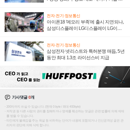
집해 종합 로보틱스 기업으로
전자·전기·정보통신
아이폰18 '메모리 부족'에 출시 지연되나,
삼성디스플레이 LG디스플레이 LG이노
텍 '탈애플' 수익 다각화 속도
전자·전기·정보통신
삼성전자 넷리스트와 특허분쟁 매듭, 5년
동안 최대 1.3조 라이선스비 지급
기사댓글
0
개
200자까지 쓰실 수 있습니다. (현재 0 byte / 최대 400byte)
저작권 등 다른 사람의 권리를 침해하거나 명예를 훼손하는 댓글은 관련 법률에 의해 제재
를 받을 수 있습니다.
타인에게 불쾌감을 주는 욕설 등 비하하는 단어가 내용에 포함되거나 인신공격성 글은 관
리자의 판단에 의해 삭제 합니다.