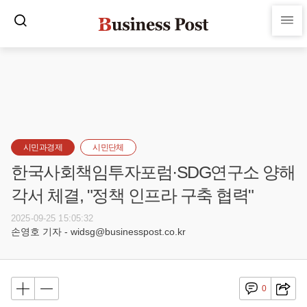
시민과경제
시민단체
한국사회책임투자포럼·SDG연구소 양해
각서 체결, "정책 인프라 구축 협력"
2025-09-25 15:05:32
손영호 기자 - widsg@businesspost.co.kr
0