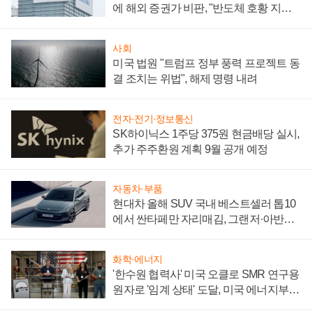
에 해외 증권가 비판, "반도체 호황 지속
성 의문"
사회
미국 법원 "트럼프 정부 풍력 프로젝트 동
결 조치는 위법", 해제 명령 내려
전자·전기·정보통신
SK하이닉스 1주당 375원 현금배당 실시,
추가 주주환원 계획 9월 공개 예정
자동차·부품
현대차 올해 SUV 국내 베스트셀러 톱10
에서 싼타페만 자리매김, 그랜저·아반떼
'세단 쌍끌이'로 내수 방어
화학·에너지
'한수원 협력사' 미국 오클로 SMR 연구용
원자로 '임계 상태' 도달, 미국 에너지부
"중요한 이정표"