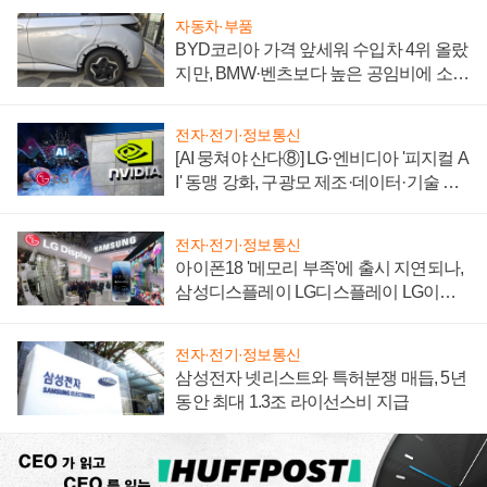
자동차·부품
BYD코리아 가격 앞세워 수입차 4위 올랐
지만, BMW·벤츠보다 높은 공임비에 소비
자 불만 폭발
전자·전기·정보통신
[AI 뭉쳐야 산다⑧] LG·엔비디아 '피지컬 A
I' 동맹 강화, 구광모 제조·데이터·기술 결
집해 종합 로보틱스 기업으로
전자·전기·정보통신
아이폰18 '메모리 부족'에 출시 지연되나,
삼성디스플레이 LG디스플레이 LG이노
텍 '탈애플' 수익 다각화 속도
전자·전기·정보통신
삼성전자 넷리스트와 특허분쟁 매듭, 5년
동안 최대 1.3조 라이선스비 지급