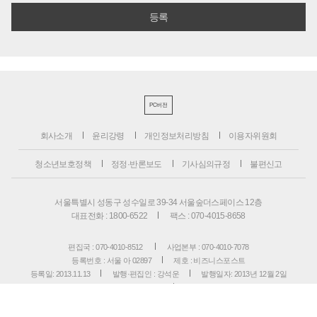
PC버전
회사소개
윤리강령
개인정보처리방침
이용자위원회
청소년보호정책
정정·반론보도
기사심의규정
불편신고
서울특별시 성동구 성수일로 39-34 서울숲더스페이스 12층
대표전화 : 1800-6522
팩스 : 070-4015-8658
편집국 : 070-4010-8512
사업본부 : 070-4010-7078
등록번호 : 서울 아 02897
제호 : 비즈니스포스트
등록일: 2013.11.13
발행·편집인 : 강석운
발행일자: 2013년 12월 2일
청소년보호책임자 : 강석운
ISSN : 2636-171X
Copyright ⓒ
B
USINESSPOST
. All rights reserved.