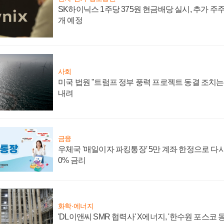
SK하이닉스 1주당 375원 현금배당 실시, 추가 주
개 예정
사회
미국 법원 "트럼프 정부 풍력 프로젝트 동결 조치는 
내려
금융
우체국 '매일이자 파킹통장' 5만 계좌 한정으로 다시 
0% 금리
화학·에너지
'DL이앤씨 SMR 협력사' X에너지, '한수원 포스코