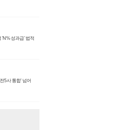
 'N% 성과급' 법적
발전5사 통합' 넘어