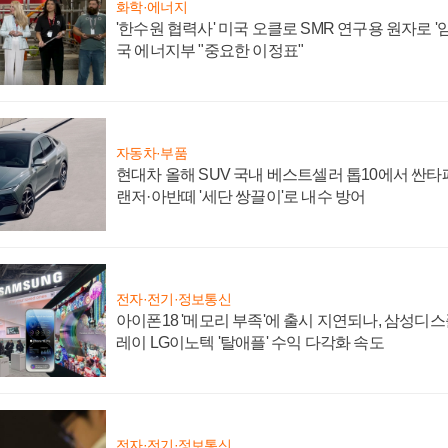
화학·에너지
'한수원 협력사' 미국 오클로 SMR 연구용 원자로 '임
국 에너지부 "중요한 이정표"
자동차·부품
현대차 올해 SUV 국내 베스트셀러 톱10에서 싼타
랜저·아반떼 '세단 쌍끌이'로 내수 방어
전자·전기·정보통신
아이폰18 '메모리 부족'에 출시 지연되나, 삼성디
레이 LG이노텍 '탈애플' 수익 다각화 속도
전자·전기·정보통신