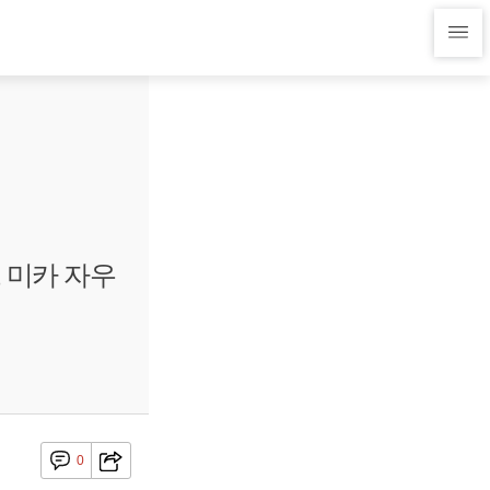
 미카 자우
0