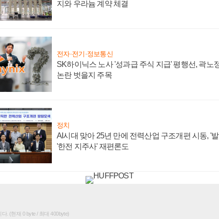
지와 우라늄 계약 체결
전자·전기·정보통신
SK하이닉스 노사 '성과급 주식 지급' 평행선, 곽노정
논란 벗을지 주목
정치
AI시대 맞아 25년 만에 전력산업 구조개편 시동, '
'한전 지주사' 재편론도
(현재 0 byte / 최대 400byte)