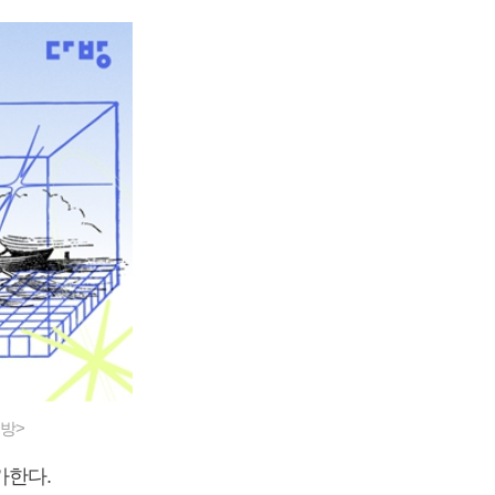
방>
가한다.