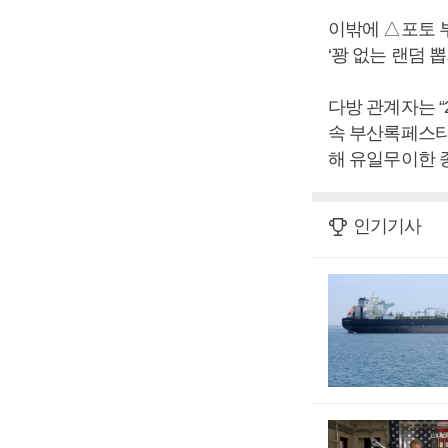
이밖에 △포토 부
‘꽝 없는 랜덤 
다방 관계자는 
속 부산록페스티
해 유일무이한 
인기기사