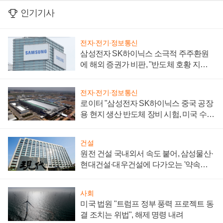
인기기사
전자·전기·정보통신
삼성전자 SK하이닉스 소극적 주주환원
에 해외 증권가 비판, "반도체 호황 지속
성 의문"
전자·전기·정보통신
로이터 "삼성전자 SK하이닉스 중국 공장
용 현지 생산 반도체 장비 시험, 미국 수출
통제 대비"
건설
원전 건설 국내외서 속도 붙어, 삼성물산·
현대건설·대우건설에 다가오는 '약속의
시간'
사회
미국 법원 "트럼프 정부 풍력 프로젝트 동
결 조치는 위법", 해제 명령 내려