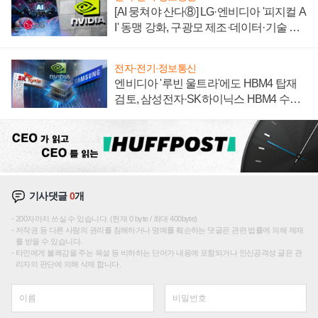
[AI 뭉쳐야 산다⑧] LG·엔비디아 '피지컬 A
I' 동맹 강화, 구광모 제조·데이터·기술 결
집해 종합 로보틱스 기업으로
전자·전기·정보통신
엔비디아 '루빈 울트라'에도 HBM4 탑재
검토, 삼성전자·SK하이닉스 HBM4 수율
에 주도권 갈린다
기사댓글
0
개
200자까지 쓰실 수 있습니다. (현재 0 byte / 최대 400byte)
저작권 등 다른 사람의 권리를 침해하거나 명예를 훼손하는 댓글은 관련 법률에 의해 제재
를 받을 수 있습니다.
타인에게 불쾌감을 주는 욕설 등 비하하는 단어가 내용에 포함되거나 인신공격성 글은 관
리자의 판단에 의해 삭제 합니다.