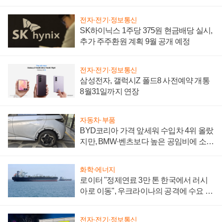
전자·전기·정보통신
SK하이닉스 1주당 375원 현금배당 실시,
추가 주주환원 계획 9월 공개 예정
전자·전기·정보통신
삼성전자, 갤럭시Z 폴드8 사전예약 개통
8월31일까지 연장
자동차·부품
BYD코리아 가격 앞세워 수입차 4위 올랐
지만, BMW·벤츠보다 높은 공임비에 소비
자 불만 폭발
화학·에너지
로이터 "정제연료 3만 톤 한국에서 러시
아로 이동", 우크라이나의 공격에 수요 늘
어
전자·전기·정보통신