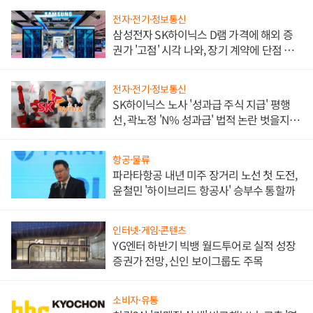
전자·전기·정보통신
삼성전자 SK하이닉스 D램 가격에 해외 증
권가 '고점' 시각 나와, 장기 계약에 단점 부
각
전자·전기·정보통신
SK하이닉스 노사 '성과급 주식 지급' 평행
선, 곽노정 'N% 성과급' 법적 논란 벗을지 주
목
항공·물류
파라타항공 내년 미주 장거리 노선 첫 도전,
윤철민 '하이브리드 항공사' 승부수 통할까
인터넷·게임·콘텐츠
YG엔터 하반기 빅뱅 월드투어로 실적 성장
증권가 전망, 신인 보이그룹도 주목
소비자·유통