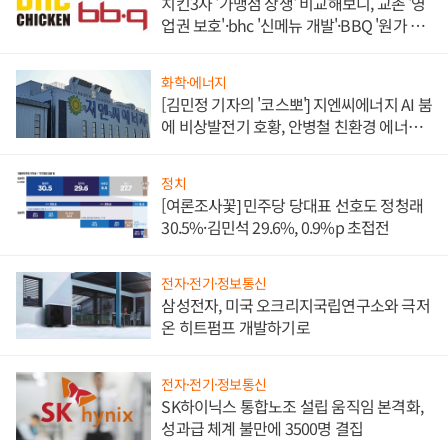
치킨3사 '가맹점 상생' 비교해보니, 교촌 '영
업권 보호'·bhc '신메뉴 개발'·BBQ '원가 부
담'
화학·에너지
[김민정 기자의 '코스뽀'] 지엔씨에너지 AI 붐
에 비상발전기 호황, 안병철 친환경 에너지
발전전문기업 향한다
정치
[여론조사꽃] 민주당 당대표 선호도 정청래
30.5%·김민석 29.6%, 0.9%p 초접전
전자·전기·정보통신
삼성전자, 미국 오크리지국립연구소와 극저
온 히트펌프 개발하기로
전자·전기·정보통신
SK하이닉스 통합노조 설립 움직임 본격화,
성과급 체계 불만에 3500명 결집