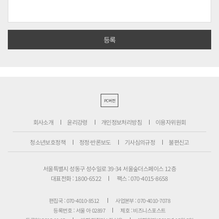
PC버전
회사소개
윤리강령
개인정보처리방침
이용자위원회
청소년보호정책
정정·반론보도
기사심의규정
불편신고
서울특별시 성동구 성수일로 39-34 서울숲더스페이스 12층
대표전화 : 1800-6522
팩스 : 070-4015-8658
편집국 : 070-4010-8512
사업본부 : 070-4010-7078
등록번호 : 서울 아 02897
제호 : 비즈니스포스트