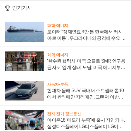
인기기사
화학·에너지
로이터 "정제연료 3만 톤 한국에서 러시
아로 이동", 우크라이나의 공격에 수요 늘
어
화학·에너지
'한수원 협력사' 미국 오클로 SMR 연구용
원자로 '임계 상태' 도달, 미국 에너지부
"중요한 이정표"
자동차·부품
현대차 올해 SUV 국내 베스트셀러 톱10
에서 싼타페만 자리매김, 그랜저·아반떼
'세단 쌍끌이'로 내수 방어
전자·전기·정보통신
아이폰18 '메모리 부족'에 출시 지연되나,
삼성디스플레이 LG디스플레이 LG이노