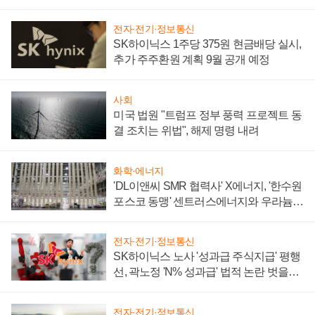
텍 '탈애플' 수익 다각화 속도
전자·전기·정보통신
SK하이닉스 1주당 375원 현금배당 실시,
추가 주주환원 계획 9월 공개 예정
사회
미국 법원 "트럼프 정부 풍력 프로젝트 동
결 조치는 위법", 해제 명령 내려
화학·에너지
'DL이앤씨 SMR 협력사' X에너지, '한수원
포스코 동맹' 센트러스에너지와 우라늄
계약 체결
전자·전기·정보통신
SK하이닉스 노사 '성과급 주식지급' 평행
선, 곽노정 'N% 성과급' 법적 논란 벗을지
주목
전자·전기·정보통신