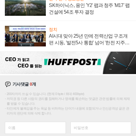
SK하이닉스, 용인 'Y2' 팹과 청주 'M17' 팹
건설에 54조 투자 결정
정치
AI시대 맞아 25년 만에 전력산업 구조개
편 시동, '발전5사 통합' 넘어 '한전 지주사'
재편론도
기사댓글
0
개
200자까지 쓰실 수 있습니다. (현재 0 byte / 최대 400byte)
저작권 등 다른 사람의 권리를 침해하거나 명예를 훼손하는 댓글은 관련 법률에 의해 제재
를 받을 수 있습니다.
타인에게 불쾌감을 주는 욕설 등 비하하는 단어가 내용에 포함되거나 인신공격성 글은 관
리자의 판단에 의해 삭제 합니다.