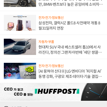
만, BMW·벤츠보다 높은 공임비에 소비자
불만 폭발
전자·전기·정보통신
삼성전자, 갤럭시Z 폴드8 사전예약 개통 8
월31일까지 연장
자동차·부품
현대차 SUV 국내 베스트셀러 톱10에서 사
라진다, 정의선 그랜저·아반떼 '세단 쌍끌
이'로 내수 방어
전자·전기·정보통신
[AI 뭉쳐야 산다⑧] LG·엔비디아 '피지컬 AI'
동맹 강화, 구광모 제조·데이터·기술 결집
해 종합 로보틱스 기업으로