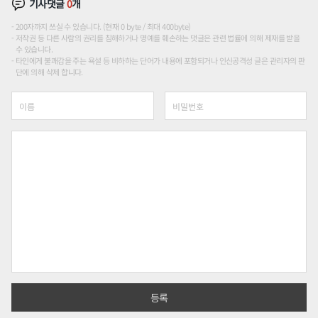
기사댓글
0
개
200자까지 쓰실 수 있습니다. (현재 0 byte / 최대 400byte)
저작권 등 다른 사람의 권리를 침해하거나 명예를 훼손하는 댓글은 관련 법률에 의해 제재를 받을
수 있습니다.
타인에게 불쾌감을 주는 욕설 등 비하하는 단어가 내용에 포함되거나 인신공격성 글은 관리자의 판
단에 의해 삭제 합니다.