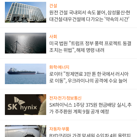
건설
원전 건설 국내외서 속도 붙어, 삼성물산·현
대건설·대우건설에 다가오는 '약속의 시간'
사회
미국 법원 "트럼프 정부 풍력 프로젝트 동결
조치는 위법", 해제 명령 내려
화학·에너지
로이터 "정제연료 3만 톤 한국에서 러시아
로 이동", 우크라이나의 공격에 수요 늘어
전자·전기·정보통신
SK하이닉스 1주당 375원 현금배당 실시, 추
가 주주환원 계획 9월 공개 예정
자동차·부품
BYD코리아 가격 앞세워 수입차 4위 올랐지