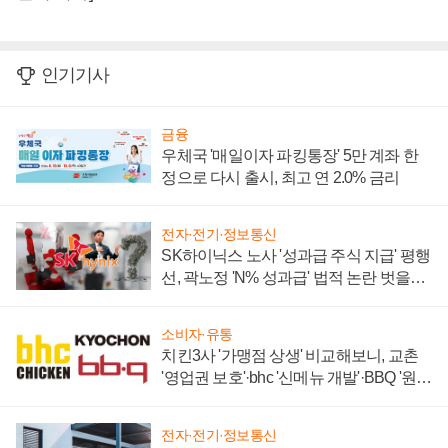
인기기사
금융
우체국 '매일이자 파킹통장' 5만 계좌 한
정으로 다시 출시, 최고 연 2.0% 금리
전자·전기·정보통신
SK하이닉스 노사 '성과급 주식 지급' 평행
선, 곽노정 'N% 성과급' 법적 논란 벗을지
주목
소비자·유통
치킨3사 '가맹점 상생' 비교해보니, 교촌
'영업권 보호'·bhc '신메뉴 개발'·BBQ '원가
부담'
전자·전기·정보통신