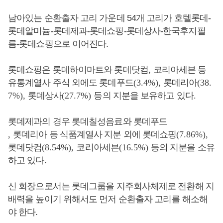
남아있는 순환출자 고리 가운데 54개 고리가 호텔롯데-
롯데알미늄-롯데제과-롯데쇼핑-롯데상사-한국후지필
름-롯데쇼핑으로 이어진다.
롯데쇼핑은 롯데하이마트와 롯데닷컴
,
코리아세븐 등
유통계열사 주식 외에도 롯데푸드
(3.4%),
롯데리아
(38.
7%),
롯데상사
(27.7%)
등의 지분을 보유하고 있다
.
롯데제과의 경우 롯데칠성음료와 롯데푸드
,
롯데리아 등 식품계열사 지분 외에 롯데쇼핑
(7.86%),
롯데닷컴
(8.54%),
코리아세븐
(16.5%)
등의 지분을 소유
하고 있다.
신 회장으로서는 롯데그룹을 지주회사체제로 전환해 지
배력을 높이기 위해서도 먼저 순환출자 고리를 해소해
야 한다.