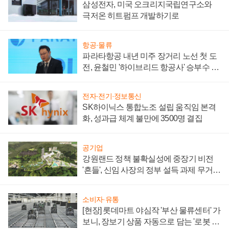
삼성전자, 미국 오크리지국립연구소와
극저온 히트펌프 개발하기로
항공·물류
파라타항공 내년 미주 장거리 노선 첫 도
전, 윤철민 '하이브리드 항공사' 승부수 통
할까
전자·전기·정보통신
SK하이닉스 통합노조 설립 움직임 본격
화, 성과급 체계 불만에 3500명 결집
공기업
강원랜드 정책 불확실성에 중장기 비전
'흔들', 신임 사장의 정부 설득 과제 무거워
져
소비자·유통
[현장] 롯데마트 야심작 '부산 물류센터' 가
보니, 장보기 상품 자동으로 담는 '로봇 40