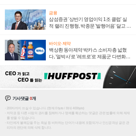
0대' 장관
금융
삼섬증권 '상반기 영업이익 1조 클럽' 실
적 랠리 진행형, 박종문 '발행어음' 달고 연
임 향하나
바이오·제약
백상환 동아제약 박카스 소비자층 넓혔
다, '얼박사'로 '레트로'로 제품군 다변화
주효
기사댓글
0
개
200자까지 쓰실 수 있습니다. (현재 0 byte / 최대 400byte)
저작권 등 다른 사람의 권리를 침해하거나 명예를 훼손하는 댓글은 관련 법률에 의해 제재
를 받을 수 있습니다.
타인에게 불쾌감을 주는 욕설 등 비하하는 단어가 내용에 포함되거나 인신공격성 글은 관
리자의 판단에 의해 삭제 합니다.