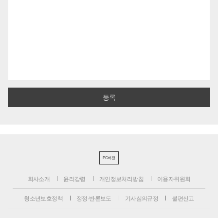
PC버전
회사소개
윤리강령
개인정보처리방침
이용자위원회
청소년보호정책
정정·반론보도
기사심의규정
불편신고