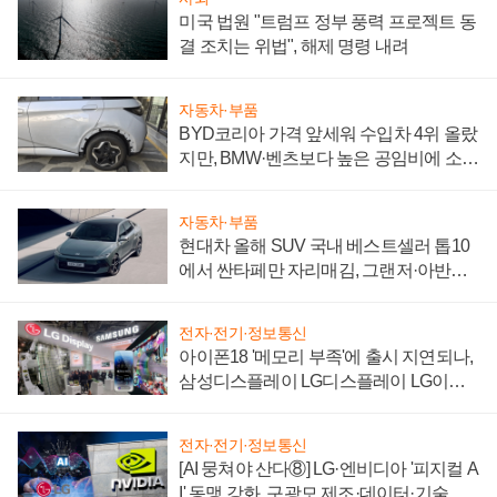
미국 법원 "트럼프 정부 풍력 프로젝트 동
결 조치는 위법", 해제 명령 내려
자동차·부품
BYD코리아 가격 앞세워 수입차 4위 올랐
지만, BMW·벤츠보다 높은 공임비에 소비
자 불만 폭발
자동차·부품
현대차 올해 SUV 국내 베스트셀러 톱10
에서 싼타페만 자리매김, 그랜저·아반떼
'세단 쌍끌이'로 내수 방어
전자·전기·정보통신
아이폰18 '메모리 부족'에 출시 지연되나,
삼성디스플레이 LG디스플레이 LG이노
텍 '탈애플' 수익 다각화 속도
전자·전기·정보통신
[AI 뭉쳐야 산다⑧] LG·엔비디아 '피지컬 A
I' 동맹 강화, 구광모 제조·데이터·기술 결