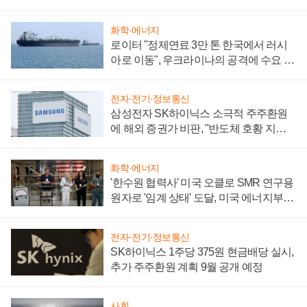
화학·에너지
로이터 "정제연료 3만 톤 한국에서 러시
아로 이동", 우크라이나의 공격에 수요 늘
어
전자·전기·정보통신
삼성전자 SK하이닉스 소극적 주주환원
에 해외 증권가 비판, "반도체 호황 지속
성 의문"
화학·에너지
'한수원 협력사' 미국 오클로 SMR 연구용
원자로 '임계 상태' 도달, 미국 에너지부
"중요한 이정표"
전자·전기·정보통신
SK하이닉스 1주당 375원 현금배당 실시,
추가 주주환원 계획 9월 공개 예정
사회