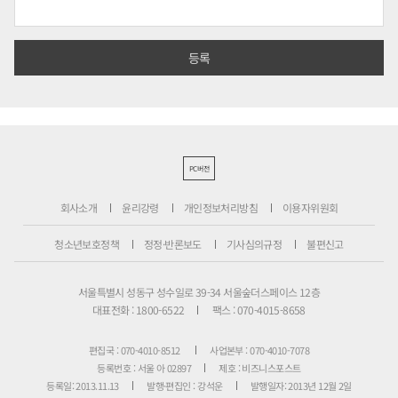
PC버전
회사소개
윤리강령
개인정보처리방침
이용자위원회
청소년보호정책
정정·반론보도
기사심의규정
불편신고
서울특별시 성동구 성수일로 39-34 서울숲더스페이스 12층
대표전화 : 1800-6522
팩스 : 070-4015-8658
편집국 : 070-4010-8512
사업본부 : 070-4010-7078
등록번호 : 서울 아 02897
제호 : 비즈니스포스트
등록일: 2013.11.13
발행·편집인 : 강석운
발행일자: 2013년 12월 2일