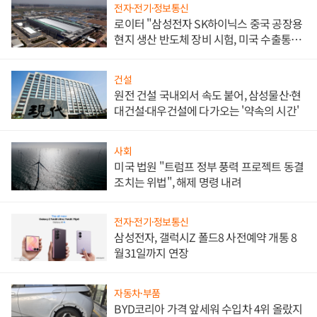
전자·전기·정보통신
로이터 "삼성전자 SK하이닉스 중국 공장용
현지 생산 반도체 장비 시험, 미국 수출통제
대비"
건설
원전 건설 국내외서 속도 붙어, 삼성물산·현
대건설·대우건설에 다가오는 '약속의 시간'
사회
미국 법원 "트럼프 정부 풍력 프로젝트 동결
조치는 위법", 해제 명령 내려
전자·전기·정보통신
삼성전자, 갤럭시Z 폴드8 사전예약 개통 8
월31일까지 연장
자동차·부품
BYD코리아 가격 앞세워 수입차 4위 올랐지