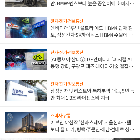
만, BMW·벤츠보다 높은 공임비에 소비자
불만 폭발
전자·전기·정보통신
엔비디아 '루빈 울트라'에도 HBM4 탑재 검
토, 삼성전자·SK하이닉스 HBM4 수율에 주
도권 갈린다
전자·전기·정보통신
[AI 뭉쳐야 산다⑧] LG·엔비디아 '피지컬 AI'
동맹 강화, 구광모 제조·데이터·기술 결집
해 종합 로보틱스 기업으로
전자·전기·정보통신
삼성전자 넷리스트와 특허분쟁 매듭, 5년 동
안 최대 1.3조 라이선스비 지급
소비자·유통
이부진 야심작 '신라스테이' 서울신라호텔
보다 잘 나가, 평택·주문진·해남·건대로 성
장판 더 넓힌다