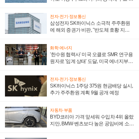
어
전자·전기·정보통신
삼성전자 SK하이닉스 소극적 주주환원
에 해외 증권가 비판, "반도체 호황 지속
성 의문"
화학·에너지
'한수원 협력사' 미국 오클로 SMR 연구용
원자로 '임계 상태' 도달, 미국 에너지부
"중요한 이정표"
전자·전기·정보통신
SK하이닉스 1주당 375원 현금배당 실시,
추가 주주환원 계획 9월 공개 예정
자동차·부품
BYD코리아 가격 앞세워 수입차 4위 올랐
지만, BMW·벤츠보다 높은 공임비에 소비
자 불만 폭발