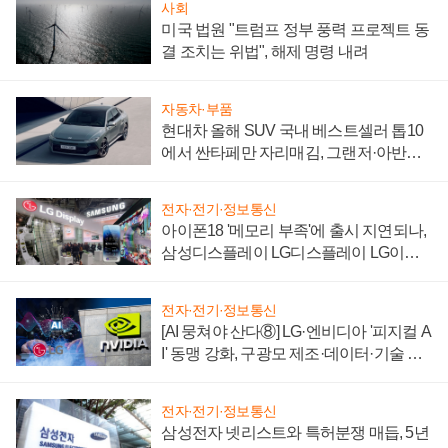
사회
미국 법원 "트럼프 정부 풍력 프로젝트 동
결 조치는 위법", 해제 명령 내려
자동차·부품
현대차 올해 SUV 국내 베스트셀러 톱10
에서 싼타페만 자리매김, 그랜저·아반떼
'세단 쌍끌이'로 내수 방어
전자·전기·정보통신
아이폰18 '메모리 부족'에 출시 지연되나,
삼성디스플레이 LG디스플레이 LG이노
텍 '탈애플' 수익 다각화 속도
전자·전기·정보통신
[AI 뭉쳐야 산다⑧] LG·엔비디아 '피지컬 A
I' 동맹 강화, 구광모 제조·데이터·기술 결
집해 종합 로보틱스 기업으로
전자·전기·정보통신
삼성전자 넷리스트와 특허분쟁 매듭, 5년