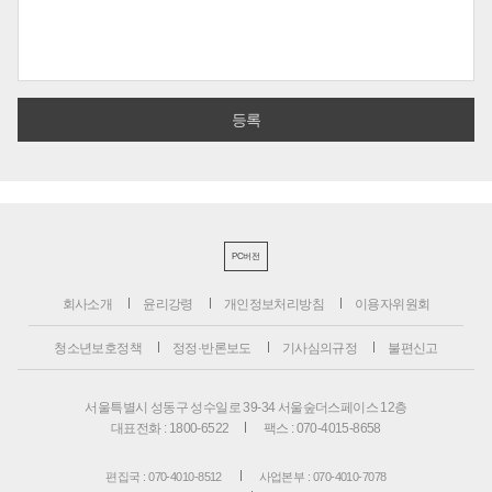
PC버전
회사소개
윤리강령
개인정보처리방침
이용자위원회
청소년보호정책
정정·반론보도
기사심의규정
불편신고
서울특별시 성동구 성수일로 39-34 서울숲더스페이스 12층
대표전화 : 1800-6522
팩스 : 070-4015-8658
편집국 : 070-4010-8512
사업본부 : 070-4010-7078